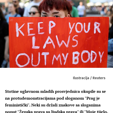
Ilustracija / Reuters
Stotine uglavnom mladih prosvjednica okupile su se
na protudemonstracijama pod sloganom "Prag je
feministički". Neki su držali znakove sa sloganima
poput "Ženska prava su ljudska prava" ili "Moje tijelo,