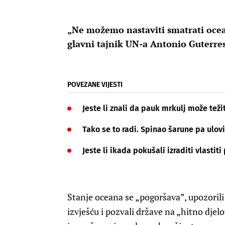
„Ne možemo nastaviti smatrati ocea
glavni tajnik UN-a Antonio Guterre
POVEZANE VIJESTI
Jeste li znali da pauk mrkulj može težit
Tako se to radi. Spinao šarune pa ulovi
Jeste li ikada pokušali izraditi vlastit
Stanje oceana se „pogoršava”, upozori
izvješću i pozvali države na „hitno djel