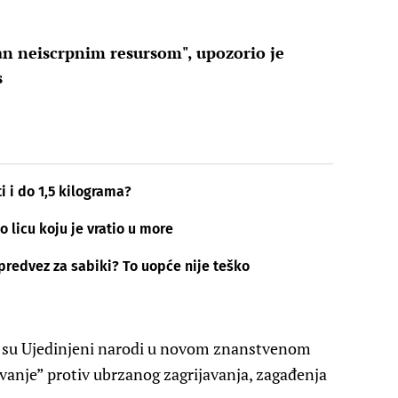
n neiscrpnim resursom", upozorio je
s
i i do 1,5 kilograma?
o licu koju je vratio u more
i predvez za sabiki? To uopće nije teško
li su Ujedinjeni narodi u novom znanstvenom
ovanje” protiv ubrzanog zagrijavanja, zagađenja