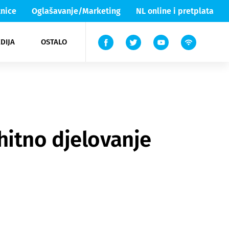
nice
Oglašavanje/Marketing
NL online i pretplata
DIJA
OSTALO
ar
ortovi
 List TV
entari
elgood
Lika & Senj
hitno djelovanje