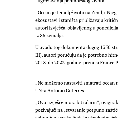
i ugrožavanja podmorskog života.
„Ocean je temelj života na Zemlji. Njego
ekosustavi i staništa približavaju kritič
autori izvješća, objavljenog u ponedjelja
iz 86 zemalja.
U uvodu tog dokumenta dugog 1350 stra
III), autori poručuju da je potrebno hitn
2018. do 2023. godine, prenosi France P
„Ne možemo nastaviti smatrati ocean ne
UN-a Antonio Guterres.
„Ovo izvješće mora biti alarm”, reagira
pozivajući na „stvaranje potpuno zaštić
zabranjena svaka ljudska eksploatacijska