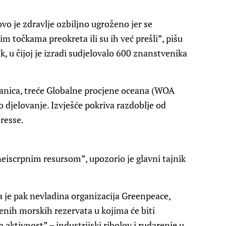
vo je zdravlje ozbiljno ugroženo jer se
nim točkama preokreta ili su ih već prešli”, pišu
k, u čijoj je izradi sudjelovalo 600 znanstvenika
nica, treće Globalne procjene oceana (WOA
o djelovanje. Izvješće pokriva razdoblje od
resse.
iscrpnim resursom”, upozorio je glavni tajnik
la je pak nevladina organizacija Greenpeace,
enih morskih rezervata u kojima će biti
 aktivnost” – industrijski ribolov i rudarenje u