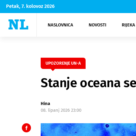
Petak, 7. kolovoz 2026
NASLOVNICA
NOVOSTI
RIJEKA
Rijeka
Kultura
Opatija
Hrvatsk
Moda
NK Rije
Sh
UPOZORENJE UN-A
Stanje oceana se
Hina
08. lipanj 2026 23:00