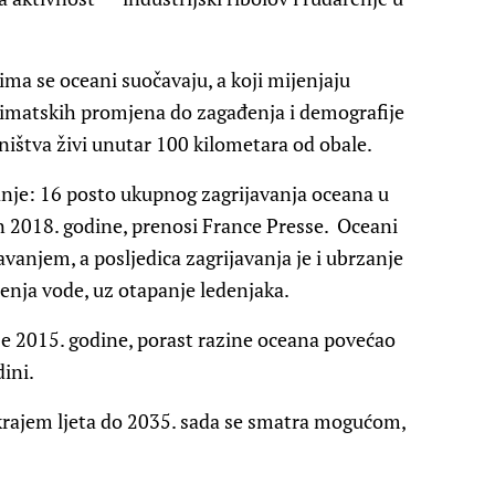
ojima se oceani suočavaju, a koji mijenjaju
 klimatskih promjena do zagađenja i demografije
ištva živi unutar 100 kilometara od obale.
anje: 16 posto ukupnog zagrijavanja oceana u
n 2018. godine, prenosi France Presse. Oceani
avanjem, a posljedica zagrijavanja je i ubrzanje
enja vode, uz otapanje ledenjaka.
je 2015. godine, porast razine oceana povećao
ini.
krajem ljeta do 2035. sada se smatra mogućom,