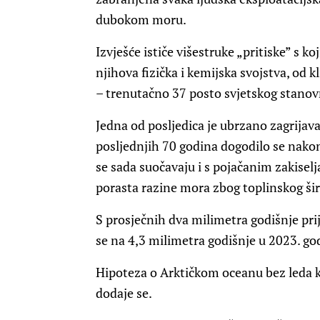
dubokom moru.
Izvješće ističe višestruke „pritiske” s k
njihova fizička i kemijska svojstva, od
– trenutačno 37 posto svjetskog stanovn
Jedna od posljedica je ubrzano zagrijav
posljednjih 70 godina dogodilo se nako
se sada suočavaju i s pojačanim zakiselj
porasta razine mora zbog toplinskog šir
S prosječnih dva milimetra godišnje pri
se na 4,3 milimetra godišnje u 2023. god
Hipoteza o Arktičkom oceanu bez leda 
dodaje se.