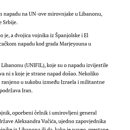
om napadu na UN-ove mirovnjake u Libanonu,
 Srbije.
je, a dvojica vojnika iz Španjolske i El
bacačkom napadu kod grada Marjeyouna u
Libanonu (UNIFIL), koje su o napadu izvijestile
va ni s koje je strane napad došao. Nekoliko
je ranjeno u sukobu između Izraela i militantne
podržava Iran.
ojnik, oporbeni čelnik i umirovljeni general
države Aleksandra Vučića, ujedno zapovjednika
nike iz Libanona ili da, kako je naveo, prestane