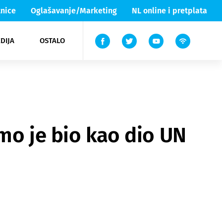
nice
Oglašavanje/Marketing
NL online i pretplata
DIJA
OSTALO
ar
ortovi
 List TV
entari
elgood
Lika & Senj
mo je bio kao dio UN