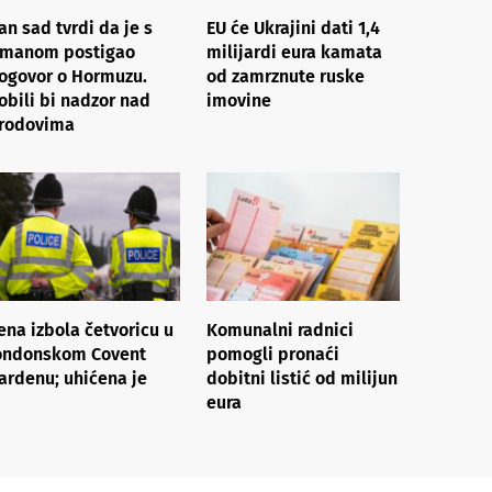
ran sad tvrdi da je s
EU će Ukrajini dati 1,4
manom postigao
milijardi eura kamata
ogovor o Hormuzu.
od zamrznute ruske
obili bi nadzor nad
imovine
rodovima
ena izbola četvoricu u
Komunalni radnici
ondonskom Covent
pomogli pronaći
ardenu; uhićena je
dobitni listić od milijun
eura