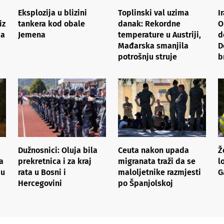
Eksplozija u blizini
Toplinski val uzima
I
iz
tankera kod obale
danak: Rekordne
O
ja
Jemena
temperature u Austriji,
d
Mađarska smanjila
D
potrošnju struje
b
Dužnosnici: Oluja bila
Ceuta nakon upada
Ž
a
prekretnica i za kraj
migranata traži da se
l
pu
rata u Bosni i
maloljetnike razmjesti
G
Hercegovini
po Španjolskoj