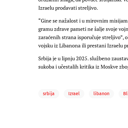
Izraelu prodavati streljivo.
“Gine se nažalost i u mirovnim misijama
gramu zdrave pameti ne šalje svoje vojn
zaraćenih strana isporučuje streljivo”, o
vojsku iz Libanona ili prestani Izraelu p
Srbija je u lipnju 2025. službeno zaustav
sukoba i učestalih kritika iz Moskve zbog
srbija
Izrael
libanon
Bl