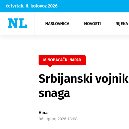
četvrtak, 6. kolovoz 2026
NASLOVNICA
NOVOSTI
RIJEKA
Rijeka
Kultura
Opatija
Hrvatsk
Moda
NK Rije
Sh
MINOBACAČKI NAPAD
Srbijanski vojni
snaga
Hina
06. lipanj 2026 18:08