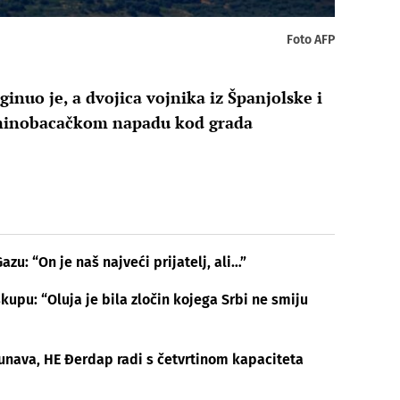
Foto AFP
inuo je, a dvojica vojnika iz Španjolske i
u minobacačkom napadu kod grada
zu: “On je naš najveći prijatelj, ali…”
kupu: “Oluja je bila zločin kojega Srbi ne smiju
Dunava, HE Đerdap radi s četvrtinom kapaciteta