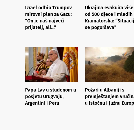
Izrael odbio Trumpov
Ukrajina evakuira više
mirovni plan za Gazu:
od 500 djece i mladih 
“On je naš najveći
Kramatorska: “Situaci
prijatelj, ali…”
se pogoršava”
Papa Lav u studenom u
Požari u Albaniji s
posjetu Urugvaju,
premještanjem vrućin
Argentini i Peru
u istočnu i južnu Euro