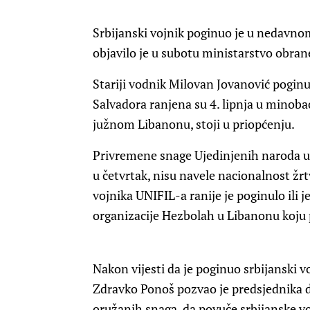
Srbijanski vojnik poginuo je u nedavn
objavilo je u subotu ministarstvo obrane
Stariji vodnik Milovan Jovanović poginuo 
Salvadora ranjena su 4. lipnja u mino
južnom Libanonu, stoji u priopćenju.
Privremene snage Ujedinjenih naroda u 
u četvrtak, nisu navele nacionalnost žrt
vojnika UNIFIL-a ranije je poginulo ili 
organizacije Hezbolah u Libanonu koju 
Nakon vijesti da je poginuo srbijanski v
Zdravko Ponoš pozvao je predsjednika 
oružanih snaga, da povuče srbijanske voj