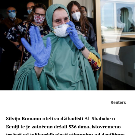
Reuters
Silviju Romano oteli su džihadisti Al-Shababe u
Keniji te je zatočenu držali 536 dana, istovremeno
tražeći od talijanskih vlasti otkupninu od 4 milijuna