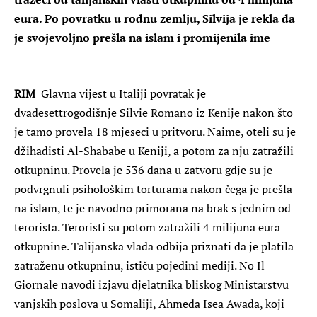
eura. Po povratku u rodnu zemlju, Silvija je rekla da
je svojevoljno prešla na islam i promijenila ime
RIM
Glavna vijest u Italiji povratak je
dvadesettrogodišnje Silvie Romano iz Kenije nakon što
je tamo provela 18 mjeseci u pritvoru. Naime, oteli su je
džihadisti Al-Shababe u Keniji, a potom za nju zatražili
otkupninu. Provela je 536 dana u zatvoru gdje su je
podvrgnuli psihološkim torturama nakon čega je prešla
na islam, te je navodno primorana na brak s jednim od
terorista. Teroristi su potom zatražili 4 milijuna eura
otkupnine. Talijanska vlada odbija priznati da je platila
zatraženu otkupninu, ističu pojedini mediji. No Il
Giornale navodi izjavu djelatnika bliskog Ministarstvu
vanjskih poslova u Somaliji, Ahmeda Isea Awada, koji