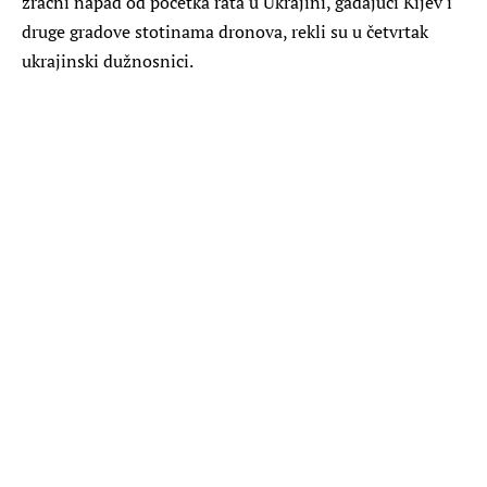
zračni napad od početka rata u Ukrajini, gađajući Kijev i
druge gradove stotinama dronova, rekli su u četvrtak
ukrajinski dužnosnici.