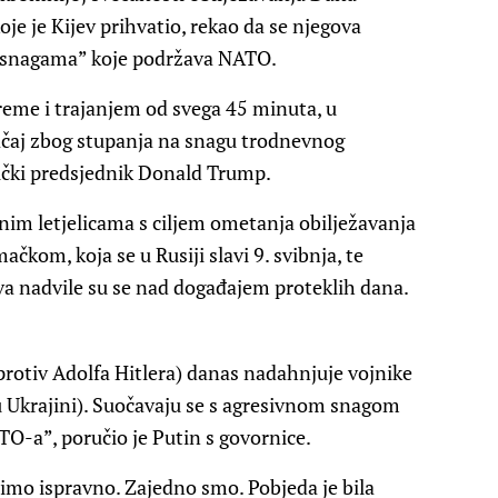
oje je Kijev prihvatio, rekao da se njegova
im snagama” koje podržava NATO.
eme i trajanjem od svega 45 minuta, u
ačaj zbog stupanja na snagu trodnevnog
rički predsjednik Donald Trump.
im letjelicama s ciljem ometanja obilježavanja
kom, koja se u Rusiji slavi 9. svibnja, te
va nadvile su se nad događajem proteklih dana.
protiv Adolfa Hitlera) danas nadahnjuje vojnike
u Ukrajini). Suočavaju se s agresivnom snagom
TO-a”, poručio je Putin s govornice.
rimo ispravno. Zajedno smo. Pobjeda je bila