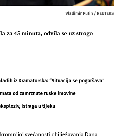
Vladimir Putin / REUTERS
la za 45 minuta, odvila se uz strogo
mladih iz Kramatorska: “Situacija se pogoršava”
 kamata od zamrznute ruske imovine
eksploziv, istraga u tijeku
skromnijoj svečanosti obilježavanja Dana