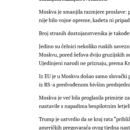
Moskva je smanjila razmjere proslave: 
nije bilo vojne opreme, kadeta ni pripa
Broj stranih dostojanstvenika je takođe
Jedino su čelnici nekoliko ruskih savezn
Moskvu, pored šefova dviju gruzijskih se
Ujedinjeni narodi ne priznaju, prema K
Iz EU je u Moskvu došao samo slovački pr
iz RS-a predvođenom bivšim predsjed
Moskva je već bila proglasila primirje za 
nastavile s napadima bespilotnim letje
Trump je ustvrdio da se kraj rata “pribli
američkih pregovarača ovog tjedna nasta