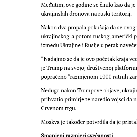
Međutim, ove godine se činilo kao da 
ukrajinskih dronova na ruski teritorij.
Nakon dva propala pokušaja da se ovog t
ukrajinskog, a potom ruskog, američki p
između Ukrajine i Rusije u petak navečer
“Nadajmo se da je ovo početak kraja ve
je Trump na svojoj društvenoj platformi 
popraćeno “razmjenom 1000 ratnih zarob
Nedugo nakon Trumpove objave, ukrajins
prihvatio primirje te naredio vojsci d
Crvenom trgu.
Moskva je također potvrdila da je prista
Smanjeni razmjeri svečanosti