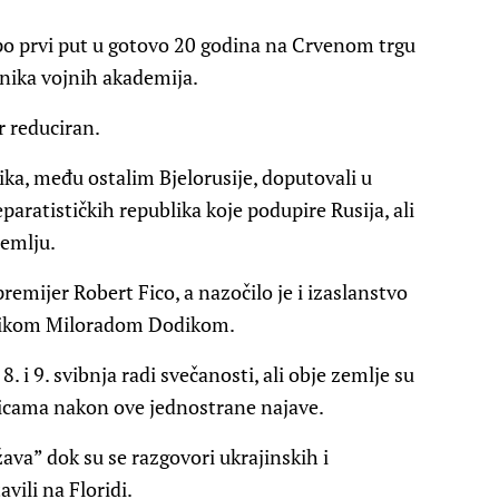
po prvi put u gotovo 20 godina na Crvenom trgu
dnika vojnih akademija.
r reduciran.
ika, među ostalim Bjelorusije, doputovali u
paratističkih republika koje podupire Rusija, ali
remlju.
emijer Robert Fico, a nazočilo je i izaslanstvo
nikom Miloradom Dodikom.
8. i 9. svibnja radi svečanosti, ali obje zemlje su
licama nakon ove jednostrane najave.
žava” dok su se razgovori ukrajinskih i
vili na Floridi.