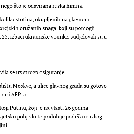
je nego što je odsvirana ruska himna.
ekoliko stotina, okupljenih na glavnom
rejskih oružanih snaga, koji su pomogli
25. izbaci ukrajinske vojnike, sudjelovali su u
vila se uz strogo osiguranje.
edištu Moskve, a ulice glavnog grada su gotovo
inari AFP-a.
oji Putinu, koji je na vlasti 26 godina,
vjetsku pobjedu te pridobije podršku ruskog
ini.