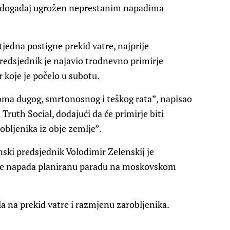
je događaj ugrožen neprestanim napadima
jedna postigne prekid vatre, najprije
redsjednik je najavio trodnevno primirje
 koje je počelo u subotu.
oma dugog, smrtonosnog i teškog rata”, napisao
Truth Social, dodajući da će primirje biti
ljenika iz obje zemlje”.
ki predsjednik Volodimir Zelenskij je
a ne napada planiranu paradu na moskovskom
la na prekid vatre i razmjenu zarobljenika.