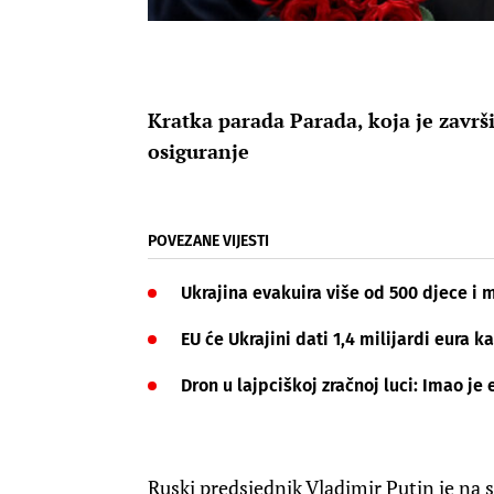
Kratka parada Parada, koja je završi
osiguranje
POVEZANE VIJESTI
Ukrajina evakuira više od 500 djece i 
EU će Ukrajini dati 1,4 milijardi eura
Dron u lajpciškoj zračnoj luci: Imao je 
Ruski predsjednik Vladimir Putin je na 