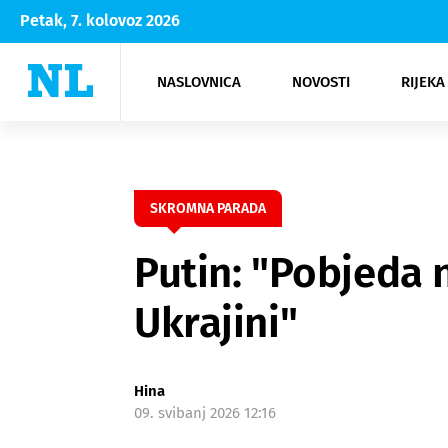
Petak, 7. kolovoz 2026
NASLOVNICA
NOVOSTI
RIJEKA
Rijeka
Kultura
Opatija
Hrvatsk
Moda
NK Rije
Sh
SKROMNA PARADA
Putin: "Pobjeda 
Ukrajini"
Hina
09. svibanj 2026 12:16