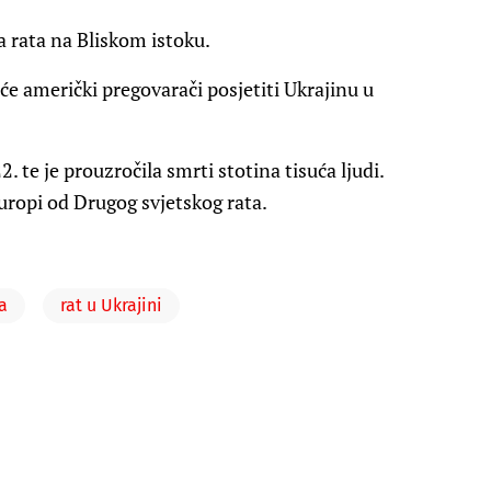
a rata na Bliskom istoku.
 će američki pregovarači posjetiti Ukrajinu u
. te je prouzročila smrti stotina tisuća ljudi.
uropi od Drugog svjetskog rata.
a
rat u Ukrajini