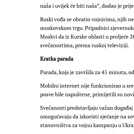
naša i uvijek će biti naša”, dodao je pri
Ruski vođa se obratio vojnicima, njih n
moskovskom trgu. Pripadnici sjevernoko
Moskvi da iz Kurske oblasti u proljeće 20
svečanostima, prema ruskoj televiziji.
Kratka parada
Parada, koja je završila za 45 minuta, od
Mobilni internet nije funkcionirao u sr
posve bile napuštene, primijetili su nov
Svečanosti predstavljaju važan događaj k
omogućavaju da iskoristi sjećanje na so
stanovništva za vojnu kampanju u Ukraj