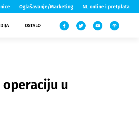
nice
Oglašavanje/Marketing
NL online i pretplata
DIJA
OSTALO
ar
ortovi
 List TV
entari
elgood
Lika & Senj
 operaciju u