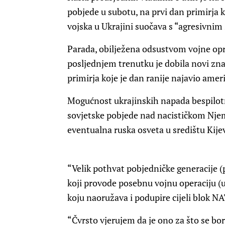
pobjede u subotu, na prvi dan primirja k
vojska u Ukrajini suočava s “agresivn
Parada, obilježena odsustvom vojne opr
posljednjem trenutku je dobila novi zn
primirja koje je dan ranije najavio ame
Mogućnost ukrajinskih napada bespilotn
sovjetske pobjede nad nacističkom Njemač
eventualna ruska osveta u središtu Kije
“Velik pothvat pobjedničke generacije (
koji provode posebnu vojnu operaciju (
koju naoružava i podupire cijeli blok NA
“Čvrsto vjerujem da je ono za što se bo