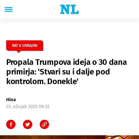
RAT U UKRAJINI
Propala Trumpova ideja o 30 dana
primirja: 'Stvari su i dalje pod
kontrolom. Donekle'
Hina
23. ožujak 2025 09:32