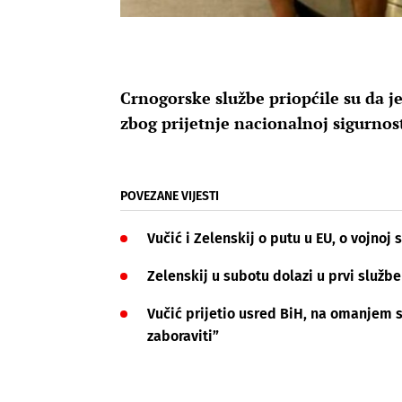
Crnogorske službe priopćile su da j
zbog prijetnje nacionalnoj sigurnos
POVEZANE VIJESTI
Vučić i Zelenskij o putu u EU, o vojnoj s
Zelenskij u subotu dolazi u prvi službe
Vučić prijetio usred BiH, na omanjem s
zaboraviti”