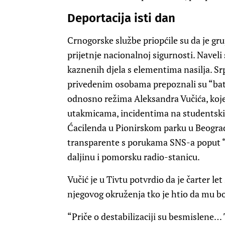
Deportacija isti dan
Crnogorske službe priopćile su da je gr
prijetnje nacionalnoj sigurnosti. Naveli
kaznenih djela s elementima nasilja. Sr
privedenim osobama prepoznali su “bat
odnosno režima Aleksandra Vučića, koj
utakmicama, incidentima na studentsk
Ćacilenda u Pionirskom parku u Beogradu
transparente s porukama SNS-a poput “
daljinu i pomorsku radio-stanicu.
Vučić je u Tivtu potvrdio da je čarter le
njegovog okruženja tko je htio da mu bo
“Priče o destabilizaciji su besmislene… T