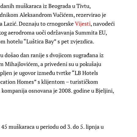
ldanih muškaraca iz Beograda u Tivtu,
dnikom Aleksandrom Vučićem, rezervirao je
a Lazić. Doznaju to crnogorske
Vijesti
, navodeći
atskog aerodroma uoči održavanja Summita EU,
m hotelu “Luštica Bay” s pet zvjezdica.
ru došao dan ranije s dvojicom sugrađana iz
 Mihajlovićem, a privedeni su u pokušaju
klopljen je ugovor između tvrtke “LB Hotels
cation Homes” s klijentom – turističkom
a kompanija osnovana je 2008. godine u Bjeljini,
5 muškaraca u periodu od 3. do 5. lipnja u