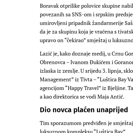
Boravak otprilike polovice skupine nabi
povezanih sa SNS-om i srpskim predsje
umirovljeni pripadnik žandarmerije Saš
da je za skupinu koja je vraćena s tiv
upravo on “čekirao” smještaj u luksuzno
Lazić je, kako doznaje medij, u Crnu Go
Obrenovca – Ivanom Đukićem i Goranom
izlaska iz zemlje. U srijedu 3. lipnja, s
Management” iz Tivta – “Luštica Bay Va
agencijom “Happy Travel” iz Bjeljine. T
a kao direktorica se vodi Maja Antić.
Dio novca plaćen unaprijed
Tim sporazumom predviđen je smještaj 4
luksuznom kompleksu “Luštica Bay”.