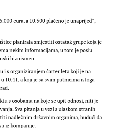
6.000 eura, a 10.500 plaćeno je unaprijed”,
Luštice planirala smjestiti ostatak grupe koja je
rema nekim informacijama, u tom je poslu
anski biznismen.
 i s organiziranjem čarter leta koji je na
 u 10.41, a koji je sa svim putnicima istoga
grad.
tu s osobama na koje se upit odnosi, niti je
vanja. Sva pitanja u vezi s ulaskom stranih
utiti nadležnim državnim organima, budući da
su iz kompanije.