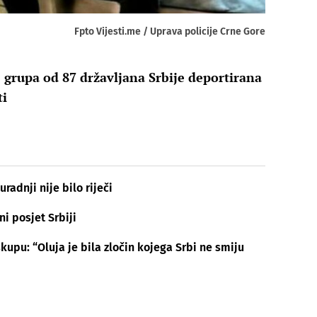
Fpto Vijesti.me / Uprava policije Crne Gore
e grupa od 87 državljana Srbije deportirana
ti
uradnji nije bilo riječi
ni posjet Srbiji
kupu: “Oluja je bila zločin kojega Srbi ne smiju