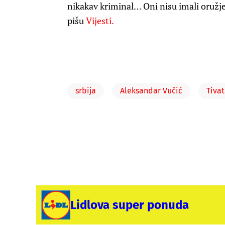
nikakav kriminal… Oni nisu imali oružje, 
pišu
Vijesti.
srbija
Aleksandar Vučić
Tivat
Lidlova super ponuda