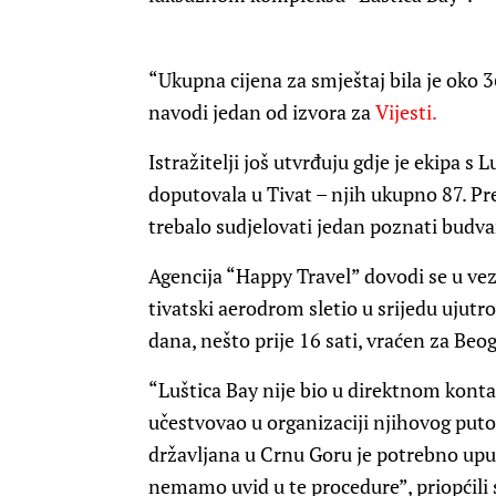
“Ukupna cijena za smještaj bila je oko 3
navodi jedan od izvora za
Vijesti.
Istražitelji još utvrđuju gdje je ekipa s 
doputovala u Tivat – njih ukupno 87. P
trebalo sudjelovati jedan poznati budv
Agencija “Happy Travel” dovodi se u vezu
tivatski aerodrom sletio u srijedu ujutro
dana, nešto prije 16 sati, vraćen za Beo
“Luštica Bay nije bio u direktnom kontak
učestvovao u organizaciji njihovog puto
državljana u Crnu Goru je potrebno up
nemamo uvid u te procedure”, priopćili 