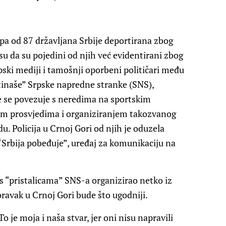
upa od 87 državljana Srbije deportirana zbog
 su da su pojedini od njih već evidentirani zbog
pski mediji i tamošnji oporbeni političari među
inaše” Srpske napredne stranke (SNS),
e se povezuje s neredima na sportskim
im prosvjedima i organiziranjem takozvanog
. Policija u Crnoj Gori od njih je oduzela
Srbija pobeđuje”, uređaj za komunikaciju na
t s “pristalicama” SNS-a organizirao netko iz
ravak u Crnoj Gori bude što ugodniji.
o je moja i naša stvar, jer oni nisu napravili