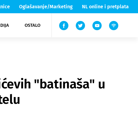
nice
Oglašavanje/Marketing
NL online i pretplata
DIJA
OSTALO
ar
ortovi
 List TV
entari
elgood
Lika & Senj
ićevih "batinaša" u
telu