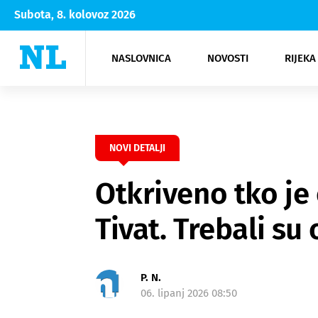
Subota, 8. kolovoz 2026
NASLOVNICA
NOVOSTI
RIJEKA
Rijeka
Kultura
Opatija
Hrvatsk
Moda
NK Rije
Sh
NOVI DETALJI
Otkriveno tko je
Tivat. Trebali su
P. N.
06. lipanj 2026 08:50