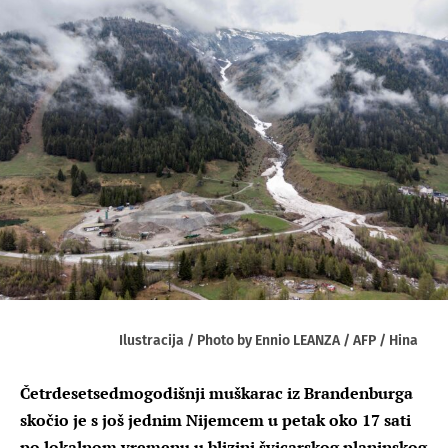
Ilustracija / Photo by Ennio LEANZA / AFP / Hina
Četrdesetsedmogodišnji muškarac iz Brandenburga
skočio je s još jednim Nijemcem u petak oko 17 sati
po lokalnom vremenu u blizini švicarskog planinskog