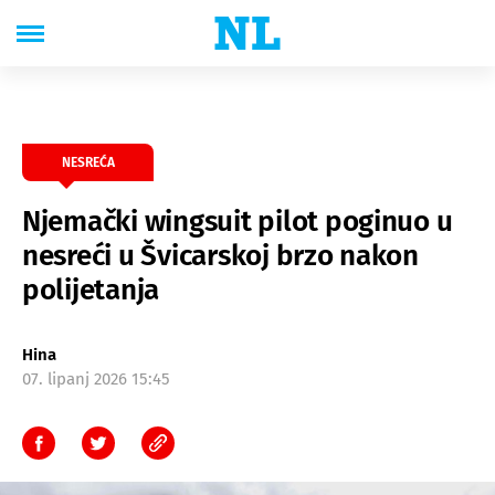
NESREĆA
Njemački wingsuit pilot poginuo u
nesreći u Švicarskoj brzo nakon
polijetanja
Hina
07. lipanj 2026 15:45