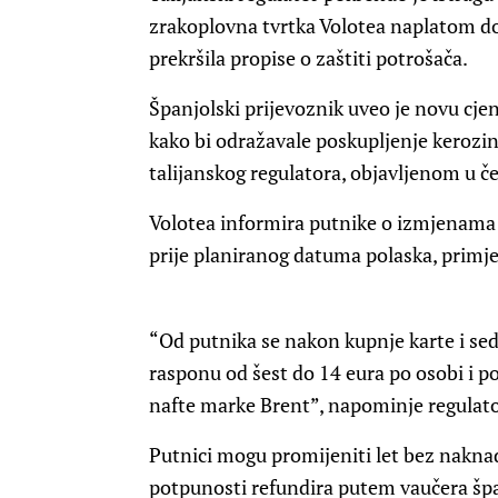
zrakoplovna tvrtka Volotea naplatom do
prekršila propise o zaštiti potrošača.
Španjolski prijevoznik uveo je novu cjen
kako bi odražavale poskupljenje kerozin
talijanskog regulatora, objavljenom u če
Volotea informira putnike o izmjenama 
prije planiranog datuma polaska, prim
“Od putnika se nakon kupnje karte i se
rasponu od šest do 14 eura po osobi i po
nafte marke Brent”, napominje regulato
Putnici mogu promijeniti let bez naknade
potpunosti refundira putem vaučera špa