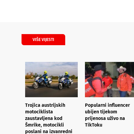
VIŠE VIJESTI
Trojica austrijskih
Popularni influencer
motociklista
ubijen tijekom
zaustavljena kod
prijenosa uživo na
Šmrike, motocikli
TikToku
poslani na izvanredni