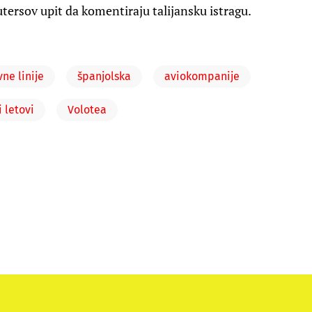
tersov upit da komentiraju talijansku istragu.
ne linije
španjolska
aviokompanije
 letovi
Volotea