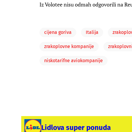
Iz Volotee nisu odmah odgovorili na Reu
cijena goriva
Italija
zrakoplov
zrakoplovne kompanije
zrakoplovni
niskotarifne aviokompanije
Lidlova super ponuda