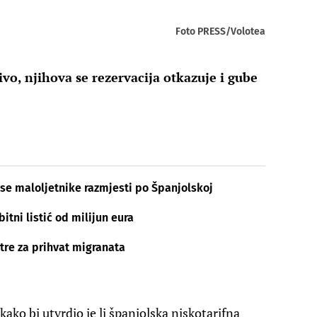
Foto PRESS/Volotea
vo, njihova se rezervacija otkazuje i gube
se maloljetnike razmjesti po Španjolskoj
tni listić od milijun eura
ntre za prihvat migranata
kako bi utvrdio je li španjolska niskotarifna