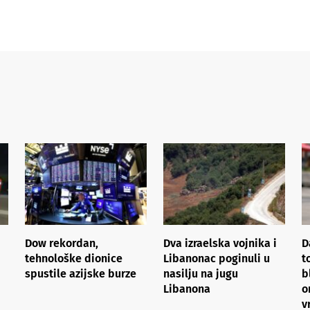
Dow rekordan,
Dva izraelska vojnika i
D
tehnološke dionice
Libanonac poginuli u
t
spustile azijske burze
nasilju na jugu
b
Libanona
o
v