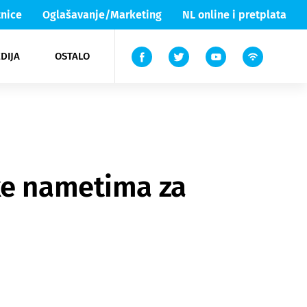
nice
Oglašavanje/Marketing
NL online i pretplata
DIJA
OSTALO
ar
ortovi
 List TV
entari
elgood
Lika & Senj
ke nametima za