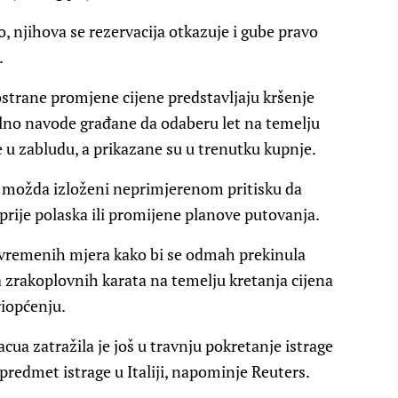
, njihova se rezervacija otkazuje i gube pravo
.
strane promjene cijene predstavljaju kršenje
jalno navode građane da odaberu let na temelju
 u zabludu, a prikazane su u trenutku kupnje.
e možda izloženi neprimjerenom pritisku da
rije polaska ili promijene planove putovanja.
vremenih mjera kako bi se odmah prekinula
 zrakoplovnih karata na temelju kretanja cijena
riopćenju.
ua zatražila je još u travnju pokretanje istrage
 predmet istrage u Italiji, napominje Reuters.