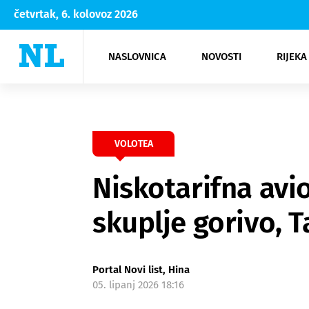
četvrtak, 6. kolovoz 2026
NASLOVNICA
NOVOSTI
RIJEKA
Rijeka
Kultura
Opatija
Hrvatsk
Moda
NK Rije
Sh
VOLOTEA
Niskotarifna avi
skuplje gorivo, T
Portal Novi list, Hina
05. lipanj 2026 18:16