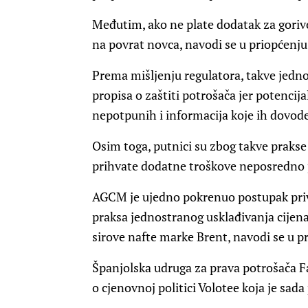
Međutim, ako ne plate dodatak za gorivo
na povrat novca, navodi se u priopćenju
Prema mišljenju regulatora, takve jedno
propisa o zaštiti potrošača jer potenci
nepotpunih i informacija koje ih dovode
Osim toga, putnici su zbog takve praks
prihvate dodatne troškove neposredno p
AGCM je ujedno pokrenuo postupak pri
praksa jednostranog usklađivanja cijena
sirove nafte marke Brent, navodi se u p
Španjolska udruga za prava potrošača Fac
o cjenovnoj politici Volotee koja je sada