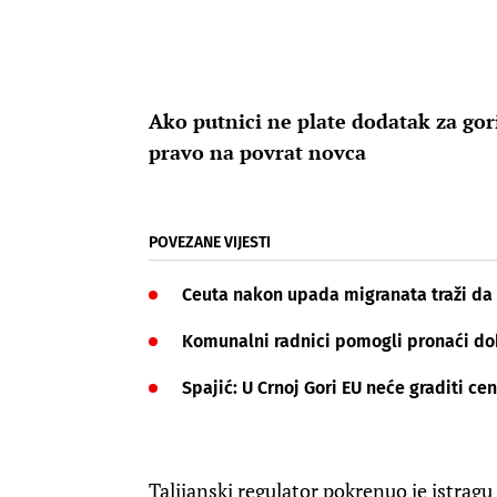
Ako putnici ne plate dodatak za gori
pravo na povrat novca
POVEZANE VIJESTI
Ceuta nakon upada migranata traži da 
Komunalni radnici pomogli pronaći dobi
Spajić: U Crnoj Gori EU neće graditi ce
Talijanski regulator pokrenuo je istragu 