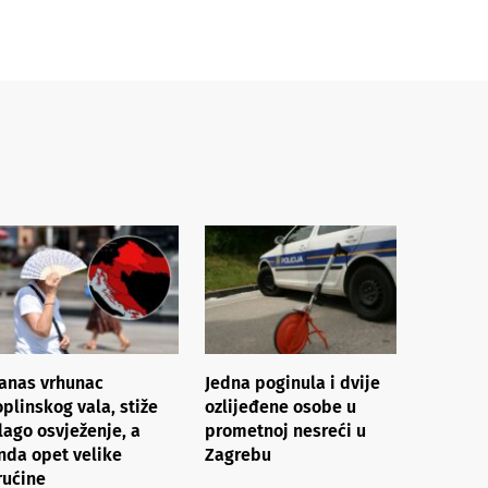
anas vrhunac
Jedna poginula i dvije
oplinskog vala, stiže
ozlijeđene osobe u
lago osvježenje, a
prometnoj nesreći u
nda opet velike
Zagrebu
rućine