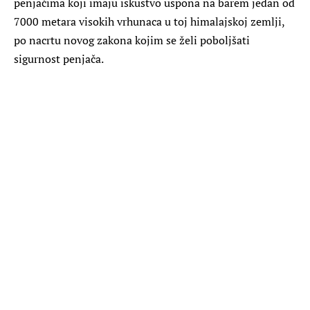
penjačima koji imaju iskustvo uspona na barem jedan od
7000 metara visokih vrhunaca u toj himalajskoj zemlji,
po nacrtu novog zakona kojim se želi poboljšati
sigurnost penjača.