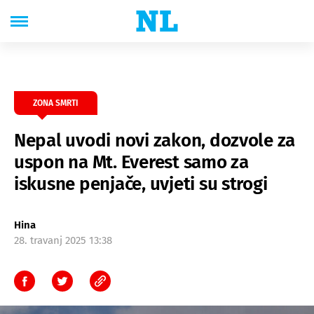
ZONA SMRTI
Nepal uvodi novi zakon, dozvole za
uspon na Mt. Everest samo za
iskusne penjače, uvjeti su strogi
Hina
28. travanj 2025 13:38