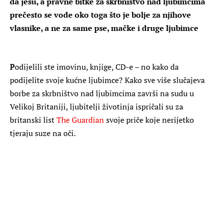
da jesu, a pravne bitke za skrbništvo nad ljubimcima
prečesto se vode oko toga što je bolje za njihove
vlasnike, a ne za same pse, mačke i druge ljubimce
P
odijelili ste imovinu, knjige, CD-e – no kako da
podijelite svoje kućne ljubimce? Kako sve više slučajeva
borbe za skrbništvo nad ljubimcima završi na sudu u
Velikoj Britaniji, ljubitelji životinja ispričali su za
britanski list
The Guardian
svoje priče koje nerijetko
tjeraju suze na oči.