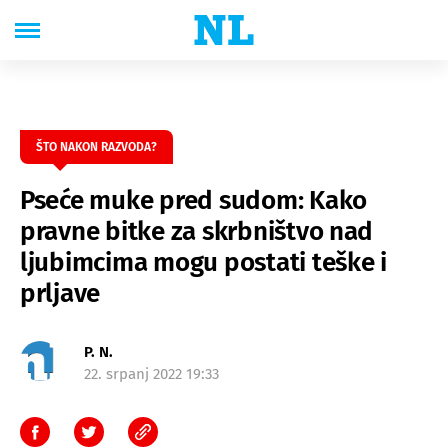
ŠTO NAKON RAZVODA?
Pseće muke pred sudom: Kako
pravne bitke za skrbništvo nad
ljubimcima mogu postati teške i
prljave
P. N.
22. srpanj 2022 19:33