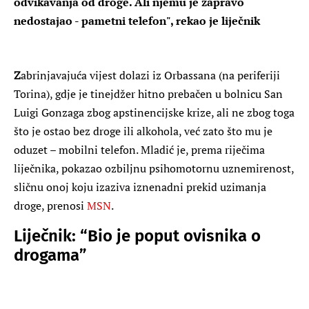
odvikavanja od droge. Ali njemu je zapravo
nedostajao - pametni telefon", rekao je liječnik
Z
abrinjavajuća vijest dolazi iz Orbassana (na periferiji
Torina), gdje je tinejdžer hitno prebačen u bolnicu San
Luigi Gonzaga zbog apstinencijske krize, ali ne zbog toga
što je ostao bez droge ili alkohola, već zato što mu je
oduzet – mobilni telefon. Mladić je, prema riječima
liječnika, pokazao ozbiljnu psihomotornu uznemirenost,
sličnu onoj koju izaziva iznenadni prekid uzimanja
droge, prenosi
MSN
.
Liječnik: “Bio je poput ovisnika o
drogama”