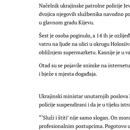
Načelnik ukrajinske patrolne policije Je
dvojica njegovih službenika navodno p
u glavnom gradu Kijevu.
Šest je osoba poginulo, a 14 ih je ozlij
vatru na ljude na ulici u okrugu Holosiiv
obližnjem supermarketu. Kasnije je u vat
Otad su se pojavile snimke na internetu 
i bježe s mjesta događaja.
Ukrajinski ministar unutarnjih poslova I
policije suspendirani i da je u tijeku is
“‘Služi i štiti’ nije samo slogan. On mor
profesionalnim postupcima. Pogotovo u 