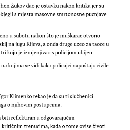
vhen Žukov dao je ostavku nakon kritika jer su
objegli s mjesta masovne smrtonosne pucnjave
eđeno u subotu nakon što je muškarac otvorio
skij na jugu Kijeva, a onda druge uzeo za taoce u
ri koju je izmjenjivao s policijom ubijen.
na kojima se vidi kako policajci napuštaju civile
gor Klimenko rekao je da su ti službenici
traga o njihovim postupcima.
a biti reflektiran u odgovarajućim
kritičnim trenucima, kada o tome ovise životi