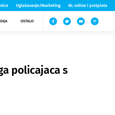
nice
Oglašavanje/Marketing
NL online i pretplata
DIJA
OSTALO
ar
ortovi
 List TV
entari
elgood
Lika & Senj
ga policajaca s