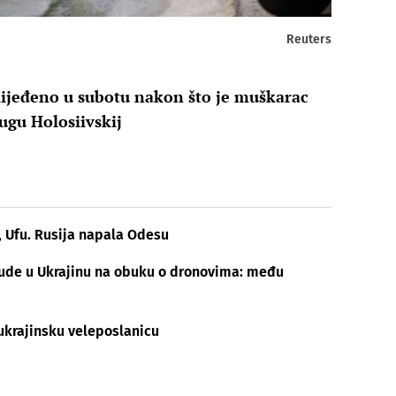
Reuters
ozlijeđeno u subotu nakon što je muškarac
rugu Holosiivskij
, Ufu. Rusija napala Odesu
ljude u Ukrajinu na obuku o dronovima: među
 ukrajinsku veleposlanicu