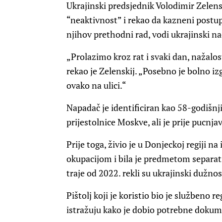
Ukrajinski predsjednik Volodimir Zelensk
“neaktivnost” i rekao da kazneni postupa
njihov prethodni rad, vodi ukrajinski na
„Prolazimo kroz rat i svaki dan, nažalo
rekao je Zelenskij. „Posebno je bolno iz
ovako na ulici.“
Napadač je identificiran kao 58-godišnji
prijestolnice Moskve, ali je prije pucnja
Prije toga, živio je u Donjeckoj regiji 
okupacijom i bila je predmetom separati
traje od 2022. rekli su ukrajinski dužnos
Pištolj koji je koristio bio je službeno 
istražuju kako je dobio potrebne doku