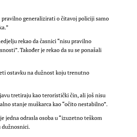
ravilno generalizirati o čitavoj policiji samo
ka.”
edjelju rekao da časnici “nisu pravilno
opasnosti”. Također je rekao da su se ponašali
jeti ostavku na dužnost koju trenutno
vu tretiraju kao teroristički čin, ali još nisu
alno stanje muškarca kao “očito nestabilno”.
h je jedna odrasla osoba u “izuzetno teškom
su dužnosnici.