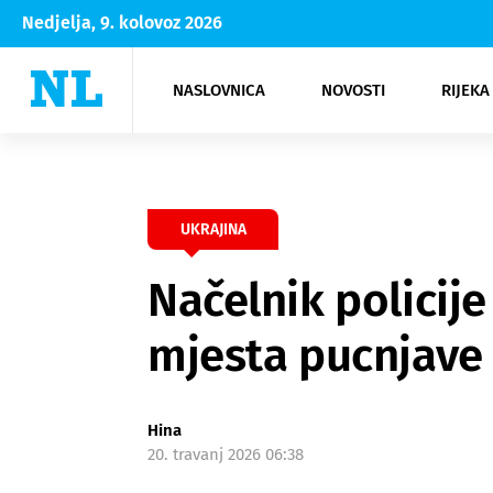
Nedjelja, 9. kolovoz 2026
NASLOVNICA
NOVOSTI
RIJEKA
Rijeka
Kultura
Opatija
Hrvatsk
Moda
NK Rije
Sh
UKRAJINA
Načelnik policij
mjesta pucnjave 
Hina
20. travanj 2026 06:38