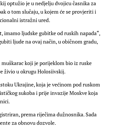
ij optužio je u nedjelju dvojicu časnika za
k o tom slučaju, u kojem će se provjeriti i
cionalni istražni ured.
st, imamo ljudske gubitke od ruskih napada“,
gubiti ljude na ovaj način, u običnom gradu,
 muškarac koji je porijeklom bio iz ruske
ve živio u okrugu Holosiivskij.
na istoku Ukrajine, koja je većinom pod ruskom
stičkog sukoba i prije invazije Moskve koja
nici.
registriran, prema riječima dužnosnika. Sada
mente za obnovu dozvole.