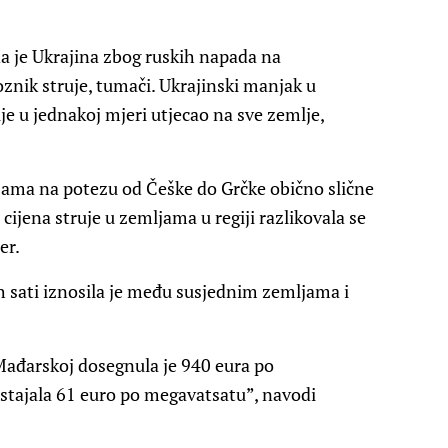
 da je Ukrajina zbog ruskih napada na
znik struje, tumači. Ukrajinski manjak u
ije u jednakoj mjeri utjecao na sve zemlje,
jama na potezu od Češke do Grčke obično slične
ijena struje u zemljama u regiji razlikovala se
er.
ih sati iznosila je među susjednim zemljama i
Mađarskoj dosegnula je 940 eura po
 stajala 61 euro po megavatsatu”, navodi