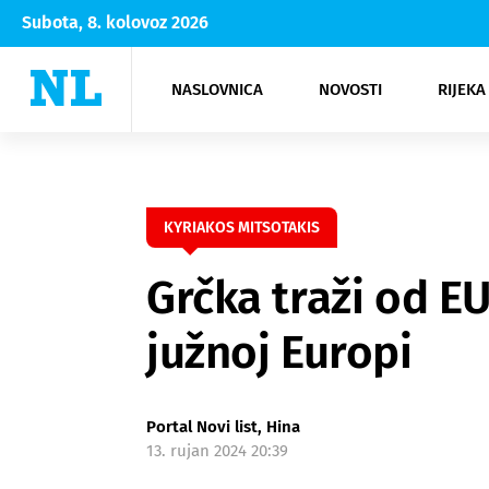
Subota, 8. kolovoz 2026
NASLOVNICA
NOVOSTI
RIJEKA
Rijeka
Kultura
Opatija
Hrvatsk
Moda
NK Rije
Sh
KYRIAKOS MITSOTAKIS
Grčka traži od EU
južnoj Europi
Portal Novi list, Hina
13. rujan 2024 20:39