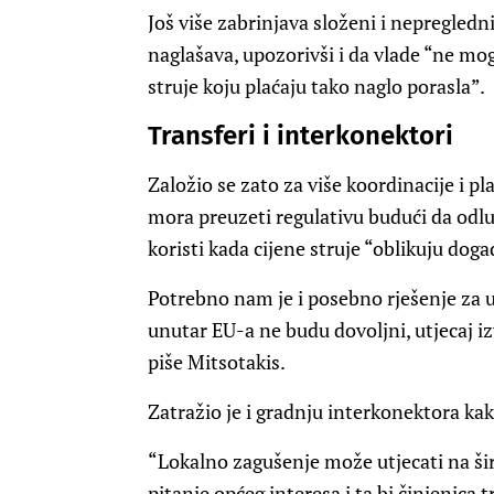
Još više zabrinjava složeni i nepregledni
naglašava, upozorivši i da vlade “ne mog
struje koju plaćaju tako naglo porasla”.
Transferi i interkonektori
Založio se zato za više koordinacije i pl
mora preuzeti regulativu budući da odlu
koristi kada cijene struje “oblikuju događ
Potrebno nam je i posebno rješenje za uk
unutar EU-a ne budu dovoljni, utjecaj i
piše Mitsotakis.
Zatražio je i gradnju interkonektora kak
“Lokalno zagušenje može utjecati na šir
pitanje općeg interesa i ta bi činjenica t