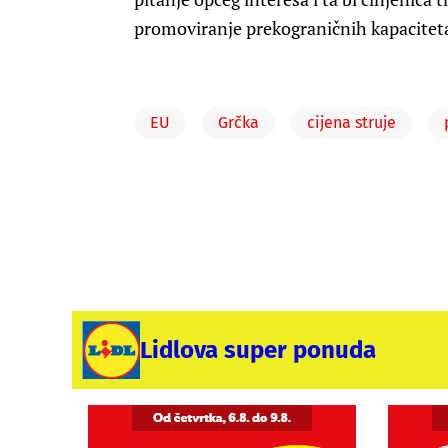
promoviranje prekograničnih kapaciteta
EU
Grčka
cijena struje
Lidlova super ponuda