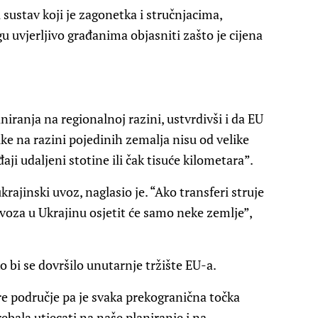
 sustav koji je zagonetka i stručnjacima,
u uvjerljivo građanima objasniti zašto je cijena
aniranja na regionalnoj razini, ustvrdivši i da EU
ke na razini pojedinih zemalja nisu od velike
aji udaljeni stotine ili čak tisuće kilometara”.
rajinski uvoz, naglasio je. “Ako transferi struje
zvoza u Ukrajinu osjetit će samo neke zemlje”,
o bi se dovršilo unutarnje tržište EU-a.
e područje pa je svaka prekogranična točka
rebala utjecati na naše planiranje i na