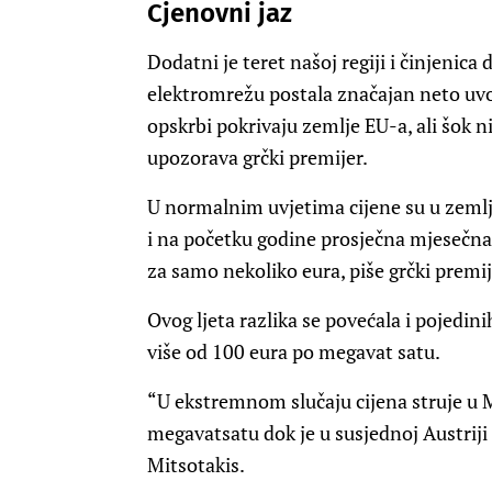
Cjenovni jaz
Dodatni je teret našoj regiji i činjenica
elektromrežu postala značajan neto uvo
opskrbi pokrivaju zemlje EU-a, ali šok n
upozorava grčki premijer.
U normalnim uvjetima cijene su u zeml
i na početku godine prosječna mjesečna c
za samo nekoliko eura, piše grčki premij
Ovog ljeta razlika se povećala i pojedin
više od 100 eura po megavat satu.
“U ekstremnom slučaju cijena struje u 
megavatsatu dok je u susjednoj Austriji
Mitsotakis.