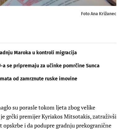
Foto Ana Križanec
radnju Maroka u kontroli migracija
U-a se pripremaju za učinke pomrčine Sunca
 kamata od zamrznute ruske imovine
 naglo su porasle tokom ljeta zbog velike
je grčki premijer Kyriakos Mitsotakis, zatraživši
et opskrbe i da podupre gradnju prekogranične