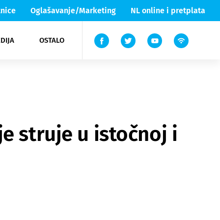
nice
Oglašavanje/Marketing
NL online i pretplata
DIJA
OSTALO
ar
ortovi
 List TV
entari
elgood
Lika & Senj
 struje u istočnoj i