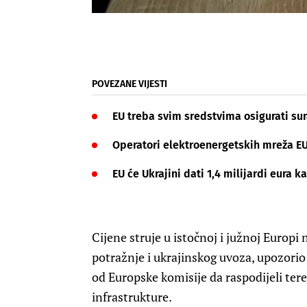
POVEZANE VIJESTI
EU treba svim sredstvima osigurati su
Operatori elektroenergetskih mreža E
EU će Ukrajini dati 1,4 milijardi eura
Cijene struje u istočnoj i južnoj Europi
potražnje i ukrajinskog uvoza, upozorio 
od Europske komisije da raspodijeli ter
infrastrukture.