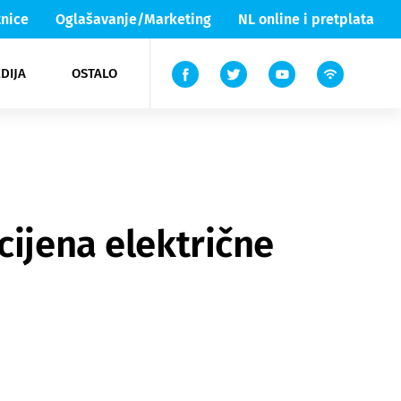
nice
Oglašavanje/Marketing
NL online i pretplata
DIJA
OSTALO
ar
ortovi
 List TV
entari
elgood
Lika & Senj
cijena električne