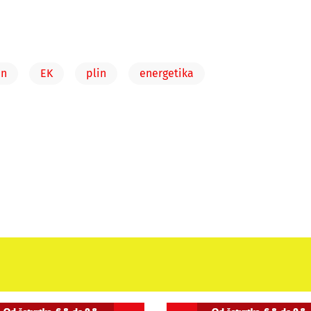
en
EK
plin
energetika