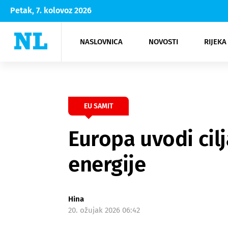
Petak, 7. kolovoz 2026
NASLOVNICA
NOVOSTI
RIJEKA
Rijeka
Kultura
Opatija
Hrvatsk
Moda
NK Rije
Sh
EU SAMIT
Europa uvodi cil
energije
Hina
20. ožujak 2026 06:42