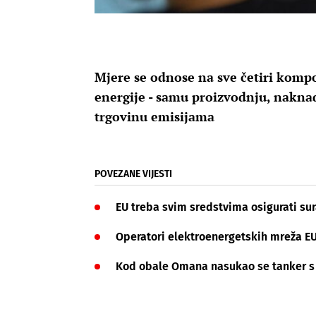
Mjere se odnose na sve četiri komp
energije - samu proizvodnju, naknad
trgovinu emisijama
POVEZANE VIJESTI
EU treba svim sredstvima osigurati su
Operatori elektroenergetskih mreža E
Kod obale Omana nasukao se tanker s 