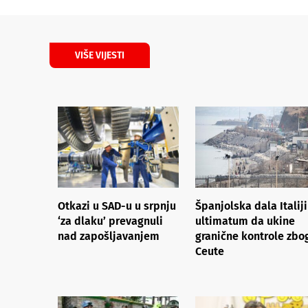
VIŠE VIJESTI
Otkazi u SAD-u u srpnju
Španjolska dala Italiji
‘za dlaku’ prevagnuli
ultimatum da ukine
nad zapošljavanjem
granične kontrole zbo
Ceute