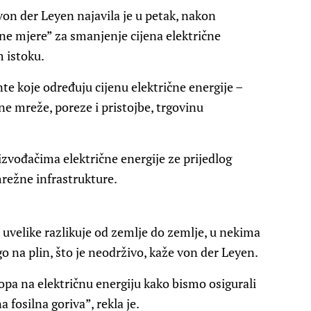
on der Leyen najavila je u petak, nakon
ane mjere” za smanjenje cijena električne
m istoku.
te koje određuju cijenu električne energije –
e mreže, poreze i pristojbe, trgovinu
zvođačima električne energije ze prijedlog
režne infrastrukture.
 se uvelike razlikuje od zemlje do zemlje, u nekima
go na plin, što je neodrživo, kaže von der Leyen.
pa na električnu energiju kako bismo osigurali
 fosilna goriva”, rekla je.