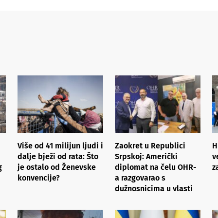
Više od 41 milijun ljudi i
Zaokret u Republici
H
dalje bježi od rata: Što
Srpskoj: Američki
v
g
je ostalo od Ženevske
diplomat na čelu OHR-
z
konvencije?
a razgovarao s
dužnosnicima u vlasti