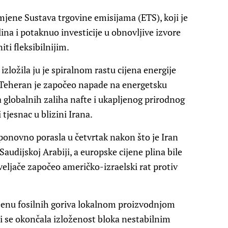
romjene Sustava trgovine emisijama (ETS), koji je
ina i potaknuo investicije u obnovljive izvore
iti fleksibilnijim.
izložila ju je spiralnom rastu cijena energije
 Teheran je započeo napade na energetsku
a globalnih zaliha nafte i ukapljenog prirodnog
 tjesnac u blizini Irana.
ponovno porasla u četvrtak nakon što je Iran
Saudijskoj Arabiji, a europske cijene plina bile
veljače započeo američko-izraelski rat protiv
enu fosilnih goriva lokalnom proizvodnjom
bi se okončala izloženost bloka nestabilnim