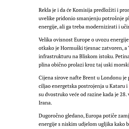
Rekla je i da će Komisija predložiti i p
uvelike pridonio smanjenju potrošnje pl
energije, ali ga treba modernizirati i učin
Velika ovisnost Europe o uvozu energije 
otkako je Hormuški tjesnac zatvoren, a
infrastrukturu na Bliskom istoku. Petin
plina obično prolazi kroz taj uski morski
Cijena sirove nafte Brent u Londonu je 
ciljao energetska postrojenja u Kataru i 
su dvostruko veće od razine kada je 28. 
Irana.
Dugoročno gledano, Europa potiče zamj
energije s niskim udjelom ugljika kako 