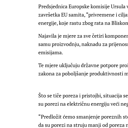
Predsjednica Europske komisije Ursula v
završetka EU samita, “privremene i cilj
energije, koje rastu zbog rata na Blisko
Najavila je mjere za sve četiri komponen
samu proizvodnju, naknadu za prijenosn
emisijama.
Te mjere uključuju državne potpore proi
zakona za poboljšanje produktivnosti m
Što se tiče poreza i pristojbi, situacija
su porezi na električnu energiju veći ne
“Predložit ćemo smanjenje poreznih sto
da su porezi na struju manji od poreza na