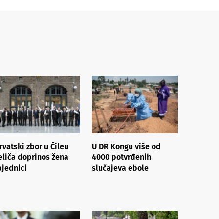
rvatski zbor u Čileu
U DR Kongu više od
eliča doprinos žena
4000 potvrđenih
ajednici
slučajeva ebole