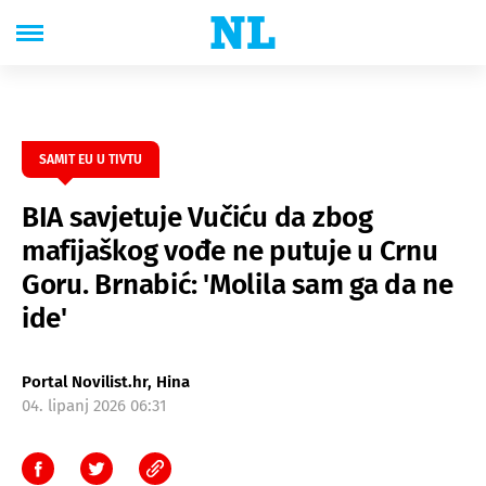
SAMIT EU U TIVTU
BIA savjetuje Vučiću da zbog
mafijaškog vođe ne putuje u Crnu
Goru. Brnabić: 'Molila sam ga da ne
ide'
Portal Novilist.hr, Hina
04. lipanj 2026 06:31