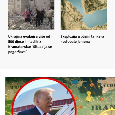
Ukrajina evakuira više od
Eksplozija u blizini tankera
T
500 djece i mladih iz
kod obale Jemena
R
Kramatorska: “Situacija se
A
pogoršava”
p