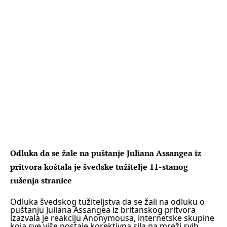
Odluka da se žale na puštanje Juliana Assangea iz
pritvora koštala je švedske tužitelje 11-stanog
rušenja stranice
Odluka švedskog tužiteljstva da se žali na odluku o
puštanju Juliana Assangea iz britanskog pritvora
izazvala je reakciju Anonymousa, internetske skupine
koja sve više postaje korektivna sila na mreži svih