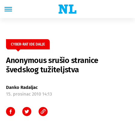
CYBER-RAT IDE DALJE
Anonymous srušio stranice
švedskog tužiteljstva
Danko Radaljac
15. prosinac 2010 14:13