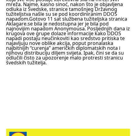
mreža. Naime, kasno sinoć, nakon što je objavljena
odluka iz Švedske, stranice tamošnjeg Državnog
tužiteljstva našle su se pod koordiniranim DDOS
napadom.
Gotovo 11 sat službena tužiteljska stranica
Aklagare.se bila je nedostupna jer je bila pod
najnovijim napadom Anonymousa. Posljednjih dana iz
krugova ove grupe dolaze informacije kako DDOS
napadi postaju neučinkoviti kao sredstvo pritiska te
najavljuju nove oblike akcija, poput pronalaska
najbitnijih “curenja” američkih diplomatskih nota i
njihovu distribuciju diljem svijeta. Ipak, čini se da su
odlučili čisto za upozorenje malo protresti stranicu
švedskih tužitelja.