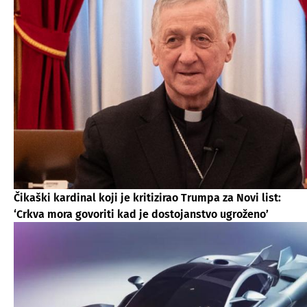
Čikaški kardinal koji je kritizirao Trumpa za Novi list:
‘Crkva mora govoriti kad je dostojanstvo ugroženo’