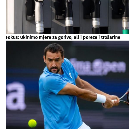
Fokus: Ukinimo mjere za gorivo, ali i poreze i trošarine