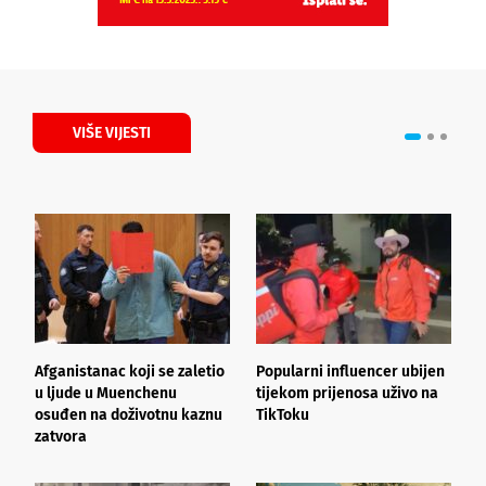
VIŠE VIJESTI
Afganistanac koji se zaletio
Popularni influencer ubijen
D
u ljude u Muenchenu
tijekom prijenosa uživo na
d
osuđen na doživotnu kaznu
TikToku
b
zatvora