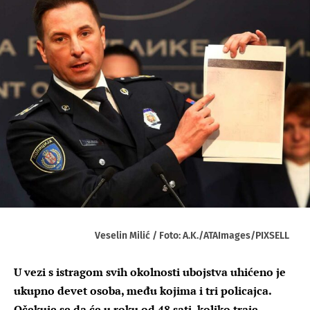
Veselin Milić / Foto: A.K./ATAImages/PIXSELL
U vezi s istragom svih okolnosti ubojstva uhićeno je
ukupno devet osoba, među kojima i tri policajca.
Očekuje se da će u roku od 48 sati, koliko traje