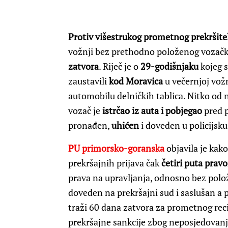
Protiv višestrukog prometnog prekršite
vožnji bez prethodno položenog vozačk
zatvora
. Riječ je o
29-godišnjaku
kojeg s
zaustavili
kod Moravica
u večernjoj vožn
automobilu delničkih tablica. Nitko od 
vozač je
istrčao iz auta i pobjegao
pred p
pronađen,
uhićen
i doveden u policijsku
PU primorsko-goranska
objavila je kak
prekršajnih prijava čak
četiri puta pra
prava na upravljanja, odnosno bez polo
doveden na prekršajni sud i saslušan a po
traži 60 dana zatvora za prometnog recidi
prekršajne sankcije zbog neposjedova