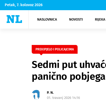
Petak, 7. kolovoz 2026
NASLOVNICA
NOVOSTI
RIJEKA
Rijeka
Kultura
Opatija
Hrvatsk
Moda
NK Rije
Sh
PREKIPJELO I POLICAJCIMA
Sedmi put uhvaće
panično pobjegao 
P. N.
01. travanj 2026 14:16