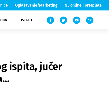
nice
Oglašavanje/Marketing
NL online i pretplata
DIJA
OSTALO
ar
ortovi
 List TV
entari
elgood
Lika & Senj
 ispita, jučer
...