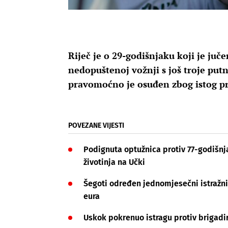
Riječ je o 29-godišnjaku koji je ju
nedopuštenoj vožnji s još troje putn
pravomoćno je osuđen zbog istog p
POVEZANE VIJESTI
Podignuta optužnica protiv 77-godišnja
životinja na Učki
Šegoti određen jednomjesečni istražni z
eura
Uskok pokrenuo istragu protiv brigadir