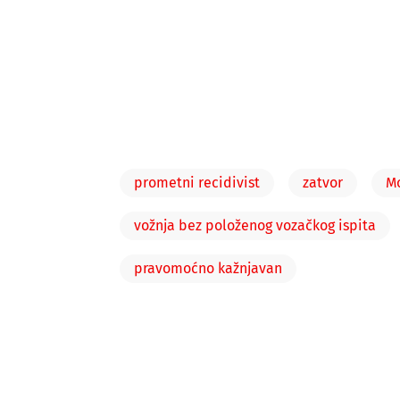
prometni recidivist
zatvor
M
vožnja bez položenog vozačkog ispita
pravomoćno kažnjavan