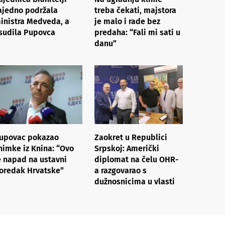
ajedno podržala
treba čekati, majstora
inistra Medveda, a
je malo i rade bez
sudila Pupovca
predaha: “Fali mi sati u
danu”
upovac pokazao
Zaokret u Republici
nimke iz Knina: “Ovo
Srpskoj: Američki
e napad na ustavni
diplomat na čelu OHR-
oredak Hrvatske”
a razgovarao s
dužnosnicima u vlasti