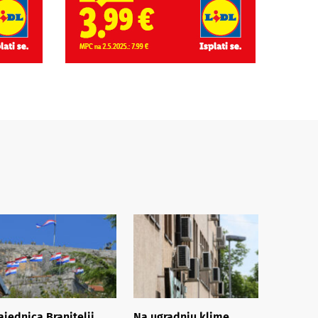
ajednica Branitelji
Na ugradnju klime