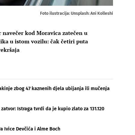
Foto ilustracija: Unsplash: Ani Kolleshi
čer navečer kod Moravica zatečen u
ika u istom vozilu: čak četiri puta
rekršaja
kinje zbog 47 kaznenih djela ubijanja ili mučenja
atvor: Istraga tvrdi da je kupio zlato za 131.120
a Ivice Devčića i Alme Boch