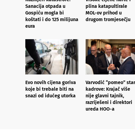
Sanacija otpada u
plina katapultirale
Gospiću mogla bi
MOL-ov prihod u
koštati i do 125 milijuna
drugom tromjesečju
eura
Evo novih cijena goriva
Varvodić “pomeo” sta
koje bi trebale biti na
kadrove: Krajač više
snazi od idućeg utorka
nije glavni tajnik,
razriješeni i direktori
ureda HOO-a