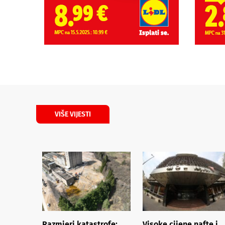
VIŠE VIJESTI
Razmjeri katastrofe:
Visoke cijene nafte i