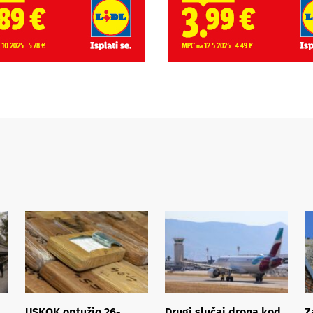
USKOK optužio 26-
Drugi slučaj drona kod
Z