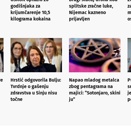
godišnjaka za
splitske zračne luke,
z
krijumčarenje 10,5
Nijemac kazneno
m
kilograma kokaina
prijavljen
o
re
Hrstić odgovorila Bulju:
Napao mladog metalca
P
Tvrdnje o gašenju
zbog pentagrama na
s
zdravstva u Sinju nisu
majici: “Sotonjaro, skini
j
točne
ju”
p