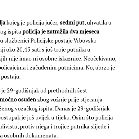
lja
kojeg je policija jučer,
sedmi put
, uhvatila u
og ispita
policija je zatražila dva mjeseca
u službenici Policijske postaje Vrbovsko
ji oko 20,45 sati s još troje putnika u
njih nije imao ni osobne iskaznice. Neočekivano,
olicajcima i začuđenim putnicima. No, ubrzo je
 postaju.
o je 29-godišnjak od prethodnih šest
vomoćno osuđen
zbog vožnje prije stjecanja
ženog vozačkog ispita. Danas je 29-godišnjak
stupak je još uvijek u tijeku. Osim što policija
vistu, protiv njega i trojice putnika slijede i
nja osobnih dokumenata.