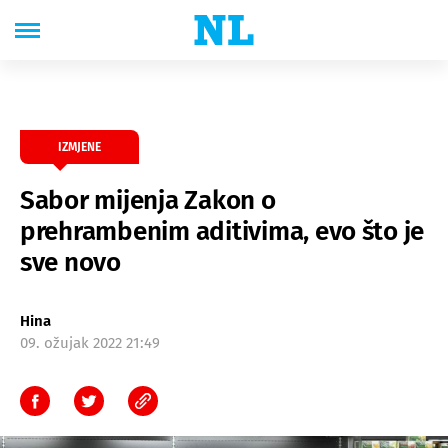
IZMJENE
Sabor mijenja Zakon o
prehrambenim aditivima, evo što je
sve novo
Hina
09. ožujak 2022 21:49