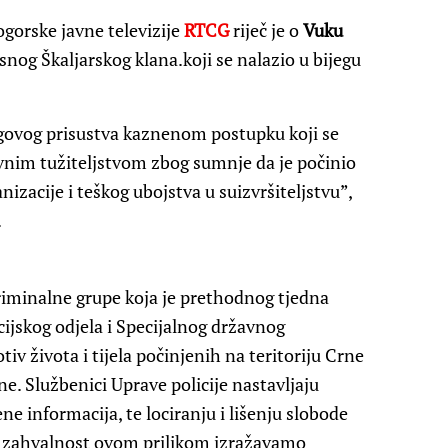
orske javne televizije
RTCG
riječ je o
Vuku
og Škaljarskog klana.koji se nalazio u bijegu
egovog prisustva kaznenom postupku koji se
avnim tužiteljstvom zbog sumnje da je počinio
izacije i teškog ubojstva u suizvršiteljstvu”,
.
riminalne grupe koja je prethodnog tjedna
cijskog odjela i Specijalnog državnog
tiv života i tijela počinjenih na teritoriju Crne
e. Službenici Uprave policije nastavljaju
e informacija, te lociranju i lišenju slobode
 zahvalnost ovom prilikom izražavamo