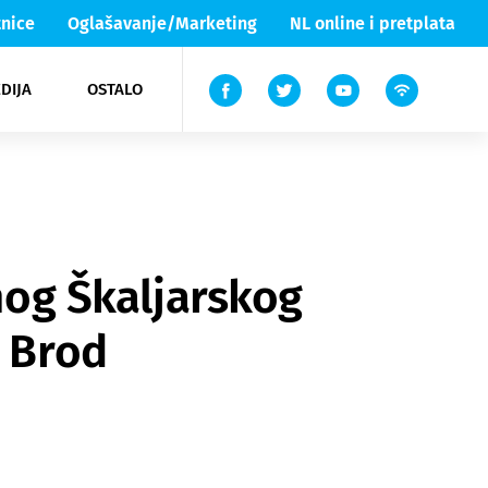
nice
Oglašavanje/Marketing
NL online i pretplata
DIJA
OSTALO
ar
ortovi
 List TV
entari
elgood
Lika & Senj
snog Škaljarskog
i Brod