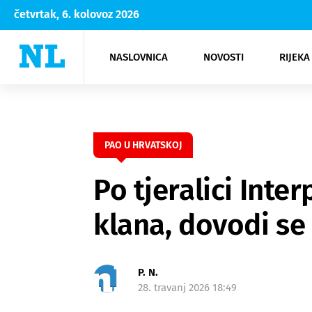
četvrtak, 6. kolovoz 2026
NASLOVNICA
NOVOSTI
RIJEKA
Rijeka
Kultura
Opatija
Hrvatsk
Moda
NK Rije
Sh
PAO U HRVATSKOJ
Po tjeralici Inte
klana, dovodi se
P. N.
28. travanj 2026 18:49