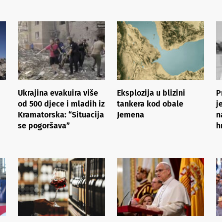
Ukrajina evakuira više
Eksplozija u blizini
P
od 500 djece i mladih iz
tankera kod obale
j
Kramatorska: “Situacija
Jemena
n
se pogoršava”
h