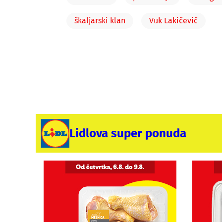
škaljarski klan
Vuk Lakičevič
Lidlova super ponuda