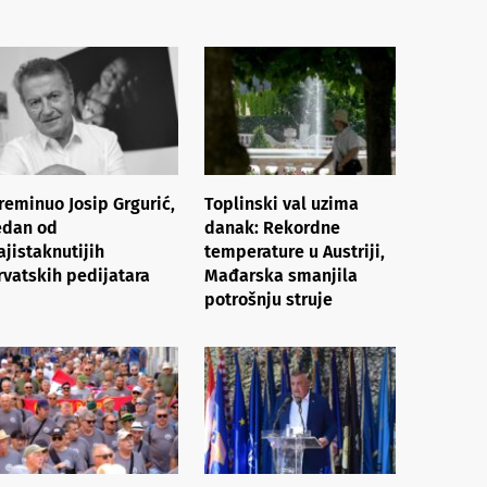
reminuo Josip Grgurić,
Toplinski val uzima
edan od
danak: Rekordne
ajistaknutijih
temperature u Austriji,
rvatskih pedijatara
Mađarska smanjila
potrošnju struje