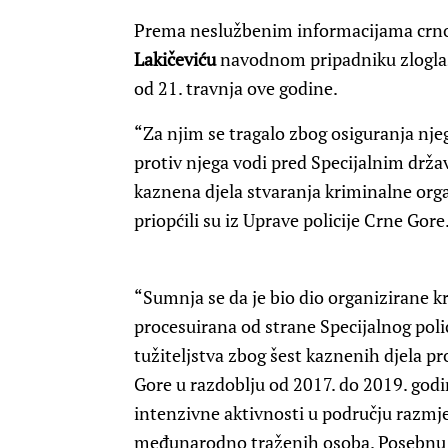
Prema neslužbenim informacijama crnog
Lakičeviću
navodnom pripadniku zloglasn
od 21. travnja ove godine.
“Za njim se tragalo zbog osiguranja nj
protiv njega vodi pred Specijalnim drž
kaznena djela stvaranja kriminalne organ
priopćili su iz Uprave policije Crne Gore
“Sumnja se da je bio dio organizirane k
procesuirana od strane Specijalnog poli
tužiteljstva zbog šest kaznenih djela pro
Gore u razdoblju od 2017. do 2019. godin
intenzivne aktivnosti u području razmjen
međunarodno traženih osoba. Posebnu