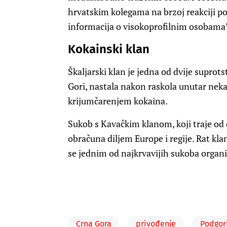
hrvatskim kolegama na brzoj reakciji po
informacija o visokoprofilnim osobama”,
Kokainski klan
Škaljarski klan je jedna od dvije suprot
Gori, nastala nakon raskola unutar nek
krijumčarenjem kokaina.
Sukob s Kavačkim klanom, koji traje od ok
obračuna diljem Europe i regije. Rat kl
se jednim od najkrvavijih sukoba organ
Crna Gora
privođenje
Podgor