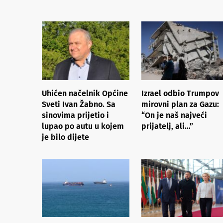
Uhićen načelnik Općine
Izrael odbio Trumpov
Sveti Ivan Žabno. Sa
mirovni plan za Gazu:
sinovima prijetio i
“On je naš najveći
lupao po autu u kojem
prijatelj, ali…”
je bilo dijete