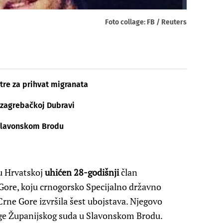
Foto collage: FB / Reuters
ntre za prihvat migranata
 zagrebačkoj Dubravi
Slavonskom Brodu
 u Hrvatskoj
uhićen 28-godišnji
član
 Gore, koju crnogorsko Specijalno državno
 Crne Gore izvršila šest ubojstava. Njegovo
age Županijskog suda u Slavonskom Brodu.