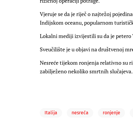
rizičnoj operaciji potrage.
Vjeruje se da je riječ o najtežoj pojedin
Indijskom oceanu, popularnom turistič
Lokalni mediji izvijestili su da je petero
Sveučilište je u objavi na društvenoj mre
Nesreće tijekom ronjenja relativno su ri
zabilježeno nekoliko smrtnih slučajeva.
Italija
nesreća
ronjenje