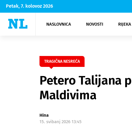
Petak, 7. kolovoz 2026
NASLOVNICA
NOVOSTI
RIJEKA
Rijeka
Kultura
Opatija
Hrvatsk
Moda
NK Rije
Sh
TRAGIČNA NESREĆA
Petero Talijana p
Maldivima
Hina
15. svibanj 2026 13:45