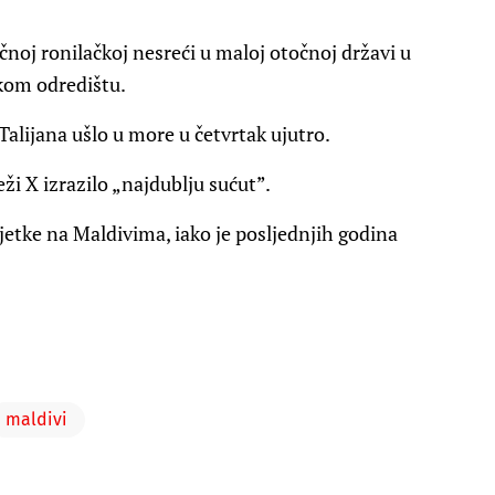
ačnoj ronilačkoj nesreći u maloj otočnoj državi u
kom odredištu.
 Talijana ušlo u more u četvrtak ujutro.
ži X izrazilo „najdublju sućut”.
jetke na Maldivima, iako je posljednjih godina
maldivi