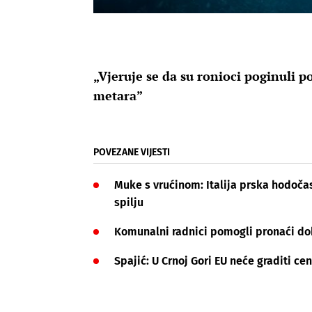
„Vjeruje se da su ronioci poginuli po
metara”
POVEZANE VIJESTI
Muke s vrućinom: Italija prska hodočas
spilju
Komunalni radnici pomogli pronaći dobi
Spajić: U Crnoj Gori EU neće graditi ce