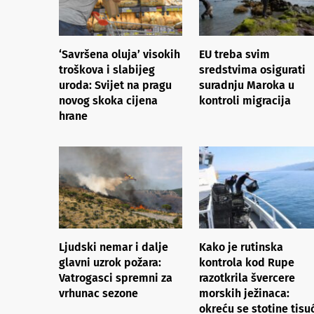
‘Savršena oluja’ visokih
EU treba svim
troškova i slabijeg
sredstvima osigurati
uroda: Svijet na pragu
suradnju Maroka u
novog skoka cijena
kontroli migracija
hrane
Ljudski nemar i dalje
Kako je rutinska
glavni uzrok požara:
kontrola kod Rupe
Vatrogasci spremni za
razotkrila švercere
vrhunac sezone
morskih ježinaca:
okreću se stotine tisu