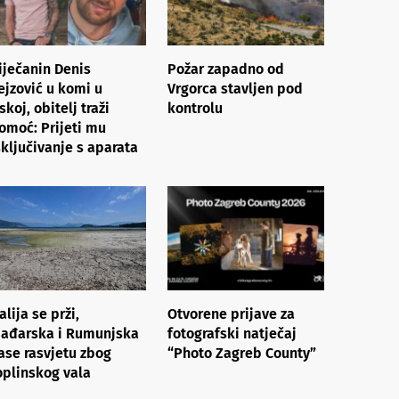
iječanin Denis
Požar zapadno od
ejzović u komi u
Vrgorca stavljen pod
rskoj, obitelj traži
kontrolu
omoć: Prijeti mu
sključivanje s aparata
talija se prži,
Otvorene prijave za
ađarska i Rumunjska
fotografski natječaj
ase rasvjetu zbog
“Photo Zagreb County”
oplinskog vala