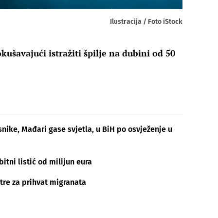
Ilustracija / Foto iStock
kušavajući istražiti špilje na dubini od 50
nike, Mađari gase svjetla, u BiH po osvježenje u
tni listić od milijun eura
ntre za prihvat migranata