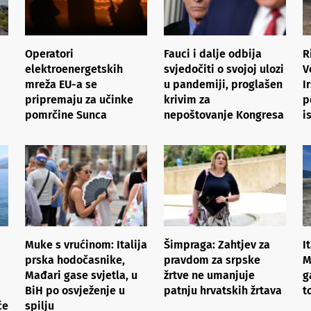
Operatori
Fauci i dalje odbija
R
elektroenergetskih
svjedočiti o svojoj ulozi
V
mreža EU-a se
u pandemiji, proglašen
I
pripremaju za učinke
krivim za
p
pomrčine Sunca
nepoštovanje Kongresa
i
Muke s vrućinom: Italija
Šimpraga: Zahtjev za
I
prska hodočasnike,
pravdom za srpske
M
Mađari gase svjetla, u
žrtve ne umanjuje
g
BiH po osvježenje u
patnju hrvatskih žrtava
t
će
spilju