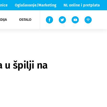
nice
Oglašavanje/Marketing
NL online i pretplata
DIJA
OSTALO
ar
ortovi
 List TV
entari
elgood
Lika & Senj
 u špilji na