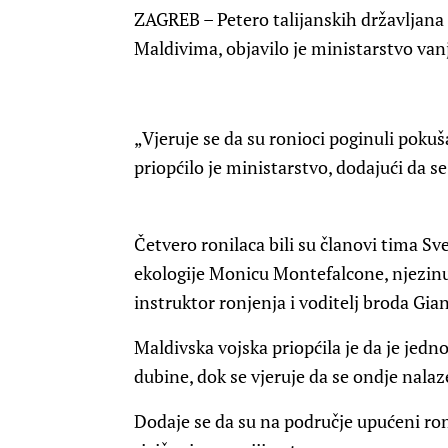
ZAGREB – Petero talijanskih državljana 
Maldivima, objavilo je ministarstvo van
„Vjeruje se da su ronioci poginuli pokuša
priopćilo je ministarstvo, dodajući da s
Četvero ronilaca bili su članovi tima Sve
ekologije Monicu Montefalcone, njezinu k
instruktor ronjenja i voditelj broda Gia
Maldivska vojska priopćila je da je jedn
dubine, dok se vjeruje da se ondje nalaze
Dodaje se da su na područje upućeni ron