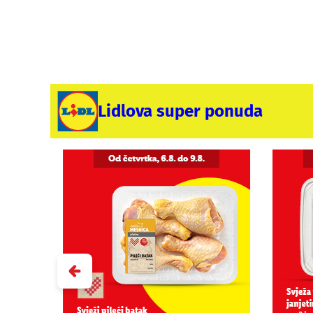
Lidlova super ponuda