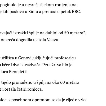
poginulo je u nesreći tijekom ronjenja na
jskih poslova u Rimu a prenosi u petak BBC.
vajući istražiti špilje na dubini od 50 metara”,
e nesreća dogodila u atolu Vaavu.
učilišta u Genovi, uključujući profesoricu
ćer i dva istraživača. Peta žrtva bio je
nluca Benedetti.
o tijelo pronađeno u špilji na oko 60 metara
 i ostala četiri ronioca.
ioci s posebnom opremom te da je riječ o vrlo