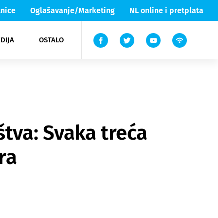
nice
Oglašavanje/Marketing
NL online i pretplata
DIJA
OSTALO
ar
ortovi
 List TV
entari
elgood
Lika & Senj
štva: Svaka treća
ra