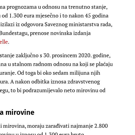
rema prognozama u odnosu na trenutno stanje,
 od 1.300 eura mjesečno i to nakon 45 godina
zilazi iz odgovora Saveznog ministarstva rada,
 Bundestagu, prenose novinska izdanja
lle
.
tanje zaključno s 30. prosincem 2020. godine,
ana u stalnom radnom odnosu na koji se plaćaju
guranje. Od toga bi oko sedam milijuna njih
ura. A nakon odbitka iznosa zdravstvenog
jegu, to bi podrazumijevalo neto mirovinu od
ra mirovine
ni mirovina, moraju zarađivati najmanje 2.800
rovinu u iznosu od 1.300 eura bruto.