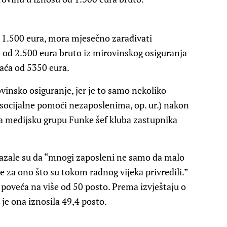
 1.500 eura, mora mjesečno zarađivati ​​
 od 2.500 eura bruto iz mirovinskog osiguranja
aća od 5350 eura.
insko osiguranje, jer je to samo nekoliko
 (socijalne pomoći nezaposlenima, op. ur.) nakon
 za medijsku grupu Funke šef kluba zastupnika
okazale su da “mnogi zaposleni ne samo da malo
e za ono što su tokom radnog vijeka privredili.”
 poveća na više od 50 posto. Prema izvještaju o
je ona iznosila 49,4 posto.