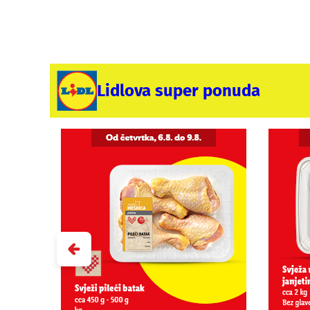
Lidlova super ponuda