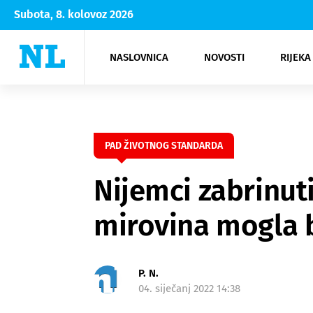
Subota, 8. kolovoz 2026
NASLOVNICA
NOVOSTI
RIJEKA
Rijeka
Kultura
Opatija
Hrvatsk
Moda
NK Rije
Sh
PAD ŽIVOTNOG STANDARDA
Nijemci zabrinut
mirovina mogla b
P. N.
04. siječanj 2022 14:38