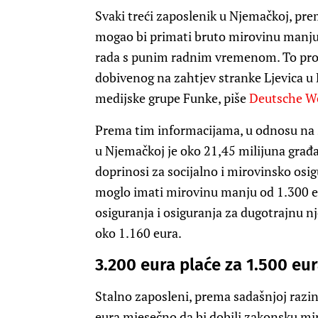
Svaki treći zaposlenik u Njemačkoj, p
mogao bi primati bruto mirovinu manju
rada s punim radnim vremenom. To proi
dobivenog na zahtjev stranke Ljevica u
medijske grupe Funke, piše
Deutsche We
Prema tim informacijama, u odnosu na s
u Njemačkoj je oko 21,45 milijuna građ
doprinosi za socijalno i mirovinsko osi
moglo imati mirovinu manju od 1.300 e
osiguranja i osiguranja za dugotrajnu n
oko 1.160 eura.
3.200 eura plaće za 1.500 eu
Stalno zaposleni, prema sadašnjoj razi
eura mjesečno da bi dobili zakonsku mi