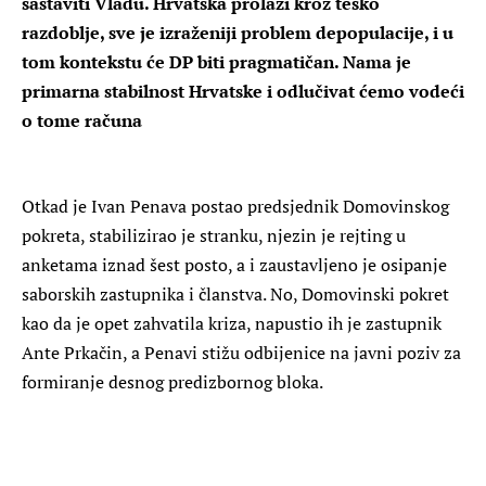
sastaviti Vladu. Hrvatska prolazi kroz teško
razdoblje, sve je izraženiji problem depopulacije, i u
tom kontekstu će DP biti pragmatičan. Nama je
primarna stabilnost Hrvatske i odlučivat ćemo vodeći
o tome računa
Otkad je Ivan Penava postao predsjednik Domovinskog
pokreta, stabilizirao je stranku, njezin je rejting u
anketama iznad šest posto, a i zaustavljeno je osipanje
saborskih zastupnika i članstva. No, Domovinski pokret
kao da je opet zahvatila kriza, napustio ih je zastupnik
Ante Prkačin, a Penavi stižu odbijenice na javni poziv za
formiranje desnog predizbornog bloka.