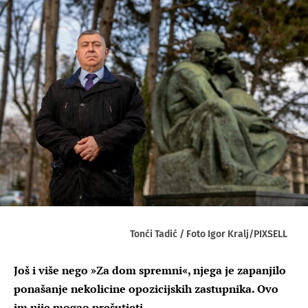
Tonći Tadić / Foto Igor Kralj/PIXSELL
Još i više nego »Za dom spremni«, njega je zapanjilo
ponašanje nekolicine opozicijskih zastupnika. Ovo
im nije mogao prešutjeti