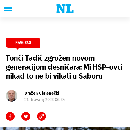
REAGIRAO
Tonći Tadić zgrožen novom
generacijom desničara: Mi HSP-ovci
nikad to ne bi vikali u Saboru
Dražen Ciglenečki
21. travanj 2023 06:34