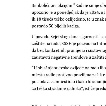
Simboličnom akcijom “Rad ne smije ubij
upozorio je u ponedjeljak da je 2024. u
ih 18 tisuća teško ozlijeđeno, te u zna
postavio 30 bijelih kaciga.
U povodu Svjetskog dana sigurnosti i za
zaštite na radu, SSSH je pozvao na hitn
da bez konkretnih promjena i sustavno
zaustaviti negativne trendove u zaštiti z
“U objašnjenu teške ozljede na radu ili 
mjestu radio protivno pravilima zaštite 
poslodavac amnestirao i kako bi smanj
za teško stradanje radnika”, ističe pr