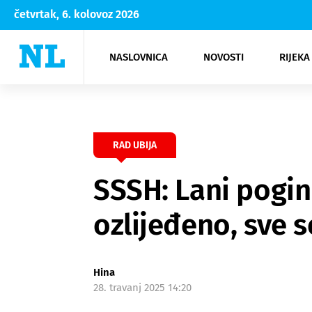
četvrtak, 6. kolovoz 2026
NASLOVNICA
NOVOSTI
RIJEKA
Rijeka
Kultura
Opatija
Hrvatsk
Moda
NK Rije
Sh
RAD UBIJA
SSSH: Lani pogin
ozlijeđeno, sve 
Hina
28. travanj 2025 14:20