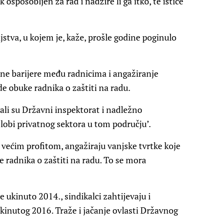
k osposobljen za rad i nadzire li ga itko, te ističe
stva, u kojem je, kaže, prošle godine poginulo
čne barijere među radnicima i angažiranje
de obuke radnika o zaštiti na radu.
li su Državni inspektorat i nadležno
 lobi privatnog sektora u tom području’.
a većim profitom, angažiraju vanjske tvrtke koje
radnika o zaštiti na radu. To se mora
e ukinuto 2014., sindikalci zahtijevaju i
ukinutog 2016. Traže i jačanje ovlasti Državnog