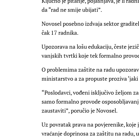
Ključno je pitanje, pojašnjava, je li radni
da “rad ne smije ubijati”.
Novosel posebno izdvaja sektor graditelj
čak 17 radnika.
Upozorava na lošu edukaciju, česte jezi
vanjskih tvrtki koje tek formalno provo
O problemima zaštite na radu upozorava
ministarstvo a za propuste proziva ‘jaki
“Poslodavci, vođeni isključivo željom z
samo formalno provode osposobljavanje 
zaustaviti”, poručio je Novosel.
Uz povratak prava na povjerenike, koje j
vraćanje doprinosa za zaštitu na radu, 