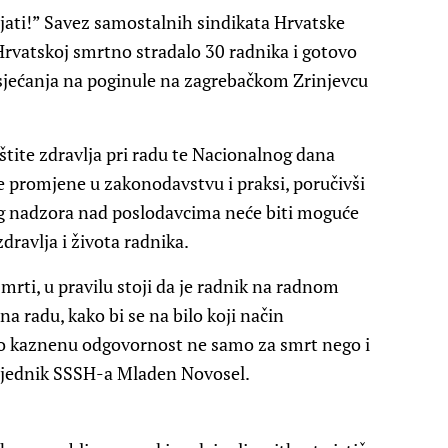
ati!” Savez samostalnih sindikata Hrvatske
 Hrvatskoj smrtno stradalo 30 radnika i gotovo
k sjećanja na poginule na zagrebačkom Zrinjevcu
štite zdravlja pri radu te Nacionalnog dana
e promjene u zakonodavstvu i praksi, poručivši
g nadzora nad poslodavcima neće biti moguće
dravlja i života radnika.
smrti, u pravilu stoji da je radnik na radnom
na radu, kako bi se na bilo koji način
io kaznenu odgovornost ne samo za smrt nego i
edsjednik SSSH-a Mladen Novosel.