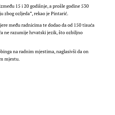
 između 15 i 20 godišnje, a prošle godine 530
u zbog ozljeda”, rekao je Pintarić.
ijere među radnicima te dodao da od 150 tisuća
ća ne razumije hrvatski jezik, što ozbiljno
mobinga na radnim mjestima, naglasivši da on
om mjestu.