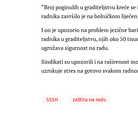
“Broj poginulih u graditeljstvu kreće se
radnika završilo je na bolničkom liječenj
I on je upozorio na problem jezične bar
radnika u graditeljstvu, njih oko 50 tisu
ugrožava sigurnost na radu.
Sindikati su upozorili i na raširenost 
uzrokuje stres na gotovo svakom radn
SSSH
zaštita na radu