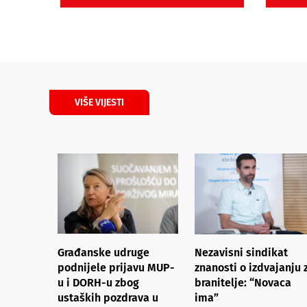
VIŠE VIJESTI
Građanske udruge
Nezavisni sindikat
podnijele prijavu MUP-
znanosti o izdvajanju 
u i DORH-u zbog
branitelje: “Novaca
ustaških pozdrava u
ima”