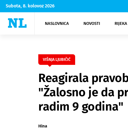
Subota, 8. kolovoz 2026
NASLOVNICA
NOVOSTI
RIJEKA
Rijeka
Kultura
Opatija
Hrvatsk
Moda
NK Rije
Sh
VIŠNJA LJUBIČIĆ
Reagirala pravob
"Žalosno je da p
radim 9 godina"
Hina