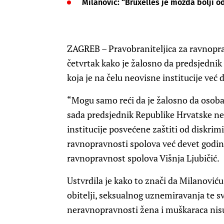
Milanović: “Bruxelles je možda bolji o
ZAGREB – Pravobraniteljica za ravnoprav
četvrtak kako je žalosno da predsjedni
koja je na čelu neovisne institucije već 
“Mogu samo reći da je žalosno da osoba k
sada predsjednik Republike Hrvatske ne
institucije posvećene zaštiti od diskrim
ravnopravnosti spolova već devet godina
ravnopravnost spolova Višnja Ljubičić.
Ustvrdila je kako to znači da Milanoviću 
obitelji, seksualnog uznemiravanja te s
neravnopravnosti žena i muškaraca nisu