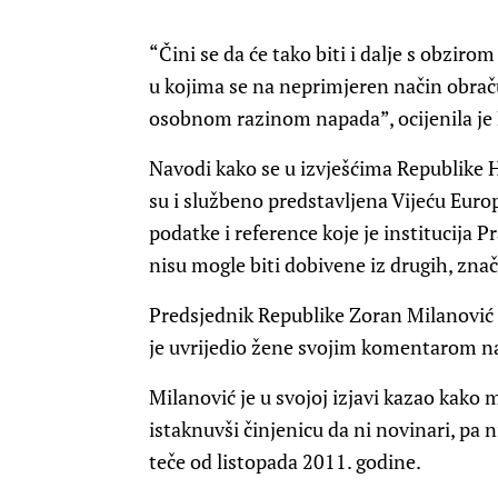
“Čini se da će tako biti i dalje s obziro
u kojima se na neprimjeren način obrač
osobnom razinom napada”, ocijenila je 
Navodi kako se u izvješćima Republike H
su i službeno predstavljena Vijeću Eur
podatke i reference koje je institucija P
nisu mogle biti dobivene iz drugih, znača
Predsjednik Republike Zoran Milanović od
je uvrijedio žene svojim komentarom na
Milanović je u svojoj izjavi kazao kako m
istaknuvši činjenicu da ni novinari, pa 
teče od listopada 2011. godine.