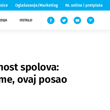
nice
Oglašavanje/Marketing
NL online i pretplata
DIJA
OSTALO
ar
ortovi
 List TV
entari
elgood
Lika & Senj
nost spolova:
ime, ovaj posao