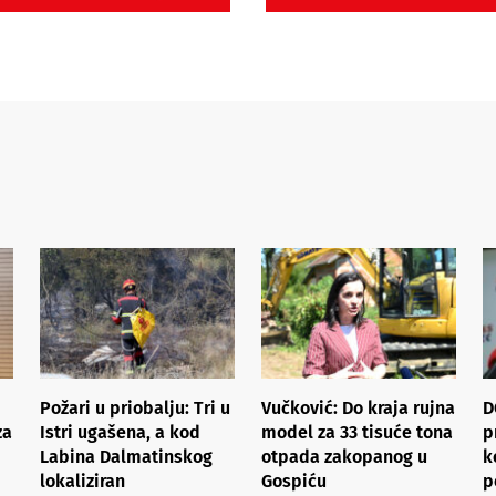
Požari u priobalju: Tri u
Vučković: Do kraja rujna
D
za
Istri ugašena, a kod
model za 33 tisuće tona
p
Labina Dalmatinskog
otpada zakopanog u
k
lokaliziran
Gospiću
p