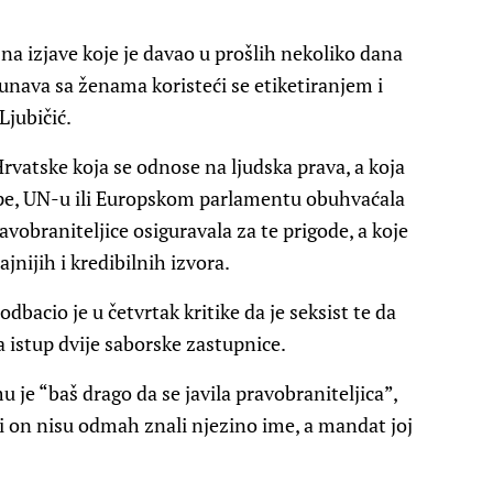
m na izjave koje je davao u prošlih nekoliko dana
unava sa ženama koristeći se etiketiranjem i
Ljubičić.
rvatske koja se odnose na ljudska prava, a koja
ope, UN-u ili Europskom parlamentu obuhvaćala
ravobraniteljice osiguravala za te prigode, a koje
jnijih i kredibilnih izvora.
bacio je u četvrtak kritike da je seksist te da
 istup dvije saborske zastupnice.
u je “baš drago da se javila pravobraniteljica”,
ni on nisu odmah znali njezino ime, a mandat joj