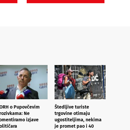
ORH o Pupovčevim
Štedljive turiste
rozivkama: Ne
trgovine otimaju
omentiramo izjave
ugostiteljima, nekima
olitičara
je promet pao i 40