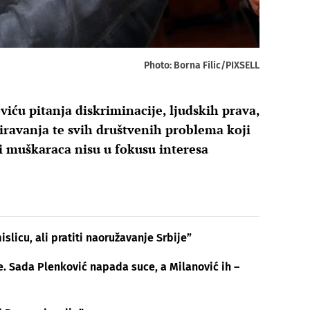
Photo: Borna Filic/PIXSELL
viću pitanja diskriminacije, ljudskih prava,
miravanja te svih društvenih problema koji
i muškaraca nisu u fokusu interesa
slicu, ali pratiti naoružavanje Srbije”
e. Sada Plenković napada suce, a Milanović ih –