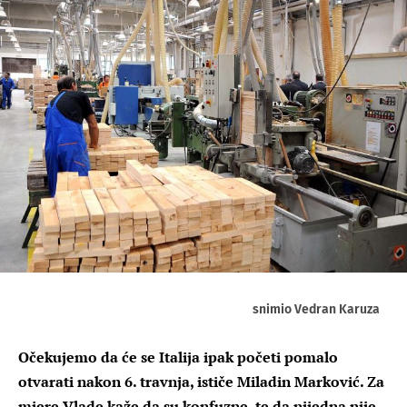
snimio Vedran Karuza
Očekujemo da će se Italija ipak početi pomalo
otvarati nakon 6. travnja, ističe Miladin Marković. Za
mjere Vlade kaže da su konfuzne, te da nijedna nije