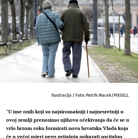
Ilustracija / Foto: Patrik Macek/PIXSELL
"U ime onih koji su najsiromašniji i najnesretniji u
ovoj zemlji prenosimo njihova očekivanja da će se u
vrlo brzom roku formirati nova hrvatska Vlada koja
će u većoj mjeri nego prijašnja pokazati socijalnu