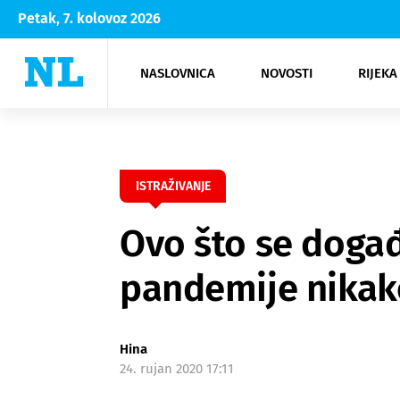
Petak, 7. kolovoz 2026
NASLOVNICA
NOVOSTI
RIJEKA
Rijeka
Kultura
Opatija
Hrvatsk
Moda
NK Rije
Sh
ISTRAŽIVANJE
Ovo što se događ
pandemije nikak
Hina
24. rujan 2020 17:11