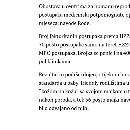
Obustava u centrima za humanu reprodu
postupaka medicinski potpomognute opl
mjeseca, navode Rode.
Broj fakturiranih postupaka prema HZZO
70 posto postupaka samo na teret HZZO-
MPO postupaka. Brojka se penje i na 40
poliklinikama.
Rezultati u podršci dojenju tijekom bor
standarda u baby-friendly rodilištima u
“kožom na kožu” sa svojom majkom u t
nakon poroda, a tek 36 posto majki navod
bilo odvajano od njih.