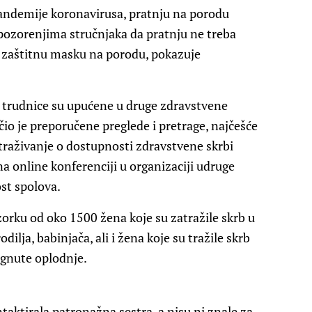
andemije koronavirusa, pratnju na porodu
upozorenjima stručnjaka da pratnju ne treba
ti zaštitnu masku na porodu, pokazuje
ge trudnice su upućene u druge zdravstvene
čio je preporučene preglede i pretrage, najčešće
straživanje o dostupnosti zdravstvene skrbi
 online konferenciji u organizaciji udruge
st spolova.
zorku od oko 1500 žena koje su zatražile skrb u
dilja, babinjača, ali i žena koje su tražile skrb
gnute oplodnje.
taktirala patronažna sestra, a nisu ni znale za