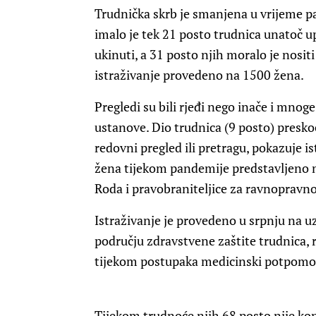
Trudnička skrb je smanjena u vrijeme p
imalo je tek 21 posto trudnica unatoč 
ukinuti, a 31 posto njih moralo je nosi
istraživanje provedeno na 1500 žena.
Pregledi su bili rjeđi nego inače i mno
ustanove. Dio trudnica (9 posto) presko
redovni pregled ili pretragu, pokazuje i
žena tijekom pandemije predstavljeno na
Roda i pravobraniteljice za ravnopravno
Istraživanje je provedeno u srpnju na u
području zdravstvene zaštite trudnica, ro
tijekom postupaka medicinski potpomo
Tijekom trudnoće njih 68 posto nije kon