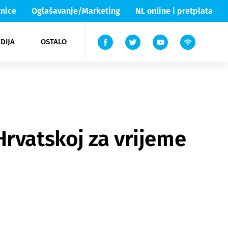
nice
Oglašavanje/Marketing
NL online i pretplata
DIJA
OSTALO
ar
ortovi
 List TV
entari
elgood
Lika & Senj
Hrvatskoj za vrijeme