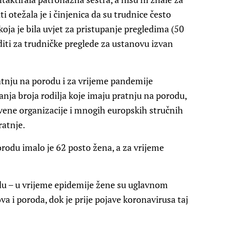
i otežala je i činjenica da su trudnice često
ja je bila uvjet za pristupanje pregledima (50
diti za trudničke preglede za ustanovu izvan
pratnju na porodu i za vrijeme pandemije
nja broja rodilja koje imaju pratnju na porodu,
ene organizacije i mnogih europskih stručnih
ratnje.
rodu imalo je 62 posto žena, a za vrijeme
du – u vrijeme epidemije žene su uglavnom
va i poroda, dok je prije pojave koronavirusa taj