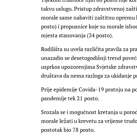
takvu uslugu. Pristup zdravstvenoj zaštit
morale same nabaviti zaštitnu opremu ko
posto) i propusnice koje su morale isho
mjesta stanovanja (34 posto).
Rodilišta su uvela različita pravila za 
unazadio se desetogodišnji trend poveća
usprkos upozorenjima Svjetske zdravstv
društava da nema razloga za ukidanje p
Prije epidemije Covida-19 pratnju na po
pandemije tek 21 posto.
Srozala se i mogućnost kretanja u poro
morale ležati u krevetu za vrijeme trudo
postotak bio 78 posto.