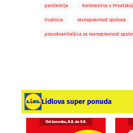
pandemija
koronavirus u Hrvatskoj
trudnice
ravnopravnost spolova
pravobraniteljica za ravnopravnost spol
Lidlova super ponuda