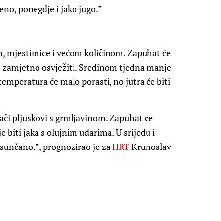
no, ponegdje i jako jugo.”
, mjestimice i većom količinom. Zapuhat će
u će zamjetno osvježiti. Sredinom tjedna manje
mperatura će malo porasti, no jutra će biti
 jači pljuskovi s grmljavinom. Zapuhat će
 biti jaka s olujnim udarima. U srijedu i
i sunčano.”, prognozirao je za
HRT
Krunoslav