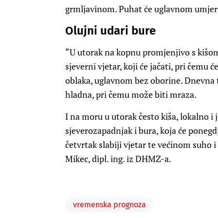
grmljavinom. Puhat će uglavnom umjere
Olujni udari bure
“U utorak na kopnu promjenjivo s kišom
sjeverni vjetar, koji će jačati, pri čem
oblaka, uglavnom bez oborine. Dnevna te
hladna, pri čemu može biti mraza.
I na moru u utorak često kiša, lokalno i
sjeverozapadnjak i bura, koja će ponegdje
četvrtak slabiji vjetar te većinom suho 
Mikec, dipl. ing. iz DHMZ-a.
vremenska prognoza