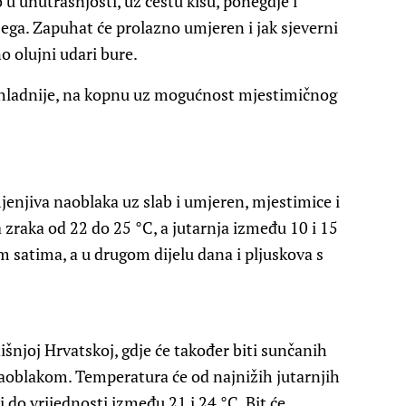
o u unutrašnjosti, uz čestu kišu, ponegdje i
ijega. Zapuhat će prolazno umjeren i jak sjeverni
no olujni udari bure.
tro hladnije, na kopnu uz mogućnost mjestimičnog
enjiva naoblaka uz slab i umjeren, mjestimice i
zraka od 22 do 25 °C, a jutarnja između 10 i 15
m satima, a u drugom dijelu dana i pljuskova s
dišnjoj Hrvatskoj, gdje će također biti sunčanih
naoblakom. Temperatura će od najnižih jutarnjih
i do vrijednosti između 21 i 24 °C. Bit će