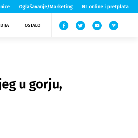
nice
Oglašavanje/Marketing
NL online i pretplata
DIJA
OSTALO
ar
ortovi
 List TV
entari
elgood
Lika & Senj
jeg u gorju,