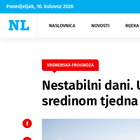
Ponedjeljak, 10. kolovoz 2026
NASLOVNICA
NOVOSTI
RIJEKA
Rijeka
Kultura
Opatija
Hrvatsk
Moda
NK Rije
Sh
VREMENSKA PROGNOZA
Nestabilni dani. 
sredinom tjedna