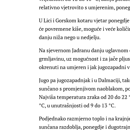
relativno vjetrovito s umjerenim, pone
U Lici i Gorskom kotaru vjetar ponegdje 
će povremene kiše, moguće i veće količ
danju niža nego u nedjelju.
Na sjevernom Jadranu danju uglavnom ok
grmljavinu, uz mogućnost i za jače pljus
okrenuti na umjeren i jak jugozapadni v
Jugo pa jugozapadnjak i u Dalmaciji, ta
sunčano s promjenjivom naoblakom, pon
Najviša temperatura zraka od 20 do 22 °
°C, u unutrašnjosti od 9 do 13 °C.
Podjednako razmjerno toplo i na krajnje
sunčana razdoblja, ponegdje i dugotrajn