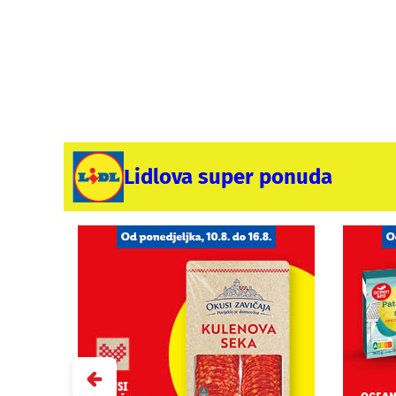
Lidlova super ponuda