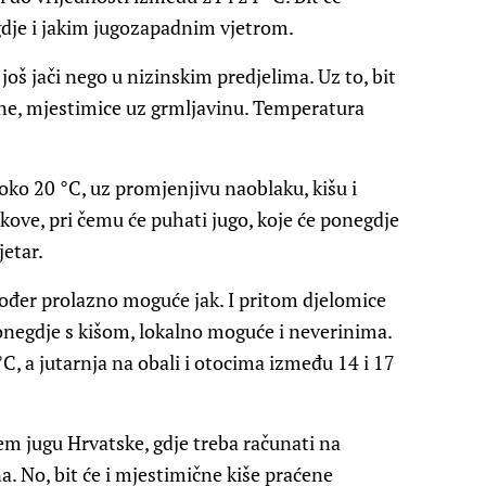
gdje i jakim jugozapadnim vjetrom.
još jači nego u nizinskim predjelima. Uz to, bit
ine, mjestimice uz grmljavinu. Temperatura
o 20 °C, uz promjenjivu naoblaku, kišu i
kove, pri čemu će puhati jugo, koje će ponegdje
jetar.
kođer prolazno moguće jak. I pritom djelomice
egdje s kišom, lokalno moguće i neverinima.
C, a jutarnja na obali i otocima između 14 i 17
m jugu Hrvatske, gdje treba računati na
a. No, bit će i mjestimične kiše praćene