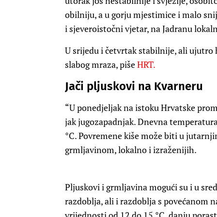
utorak još nestabilnije i svježije, osobit
obilniju, a u gorju mjestimice i malo sn
i sjeveroistočni vjetar, na Jadranu lokal
U srijedu i četvrtak stabilnije, ali uju
slabog mraza, piše
HRT.
Jači pljuskovi na Kvarneru
“U ponedjeljak na istoku Hrvatske promj
jak jugozapadnjak. Dnevna temperatura 
°C. Povremene kiše može biti u jutarnji
grmljavinom, lokalno i izraženijih.
Pljuskovi i grmljavina mogući su i u sre
razdoblja, ali i razdoblja s povećanom 
vrijednosti od 12 do 15 °C, danju porast