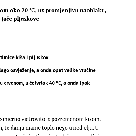
om oko 20 °C, uz promjenjivu naoblaku,
 jače pljuskove
imice kiša i pljuskovi
lago osvježenje, a onda opet velike vrućine
 u crvenom, u četvrtak 40 °C, a onda ipak
razmjerno vjetrovito, s povremenom kišom,
, te danju manje toplo nego u nedjelju. U