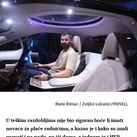
Mate Rimac / Zeljko Lukunic/PIXSELL
U teškim razdobljima nije bio siguran hoće li imati
novaca za plaće radnicima, a kazao je i kako su znali
spavati i na podu, ne ići doma, a jednom je i HEP