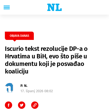
OBJAVA DANAS
Iscurio tekst rezolucije DP-a o
Hrvatima u BiH, evo što piše u
dokumentu koji je posvađao
koaliciju
P. N.
17. lipanj 2026 08:02