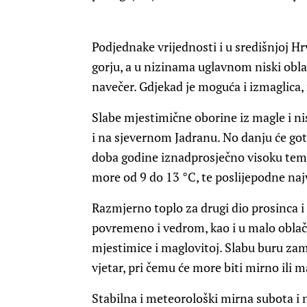
Podjednake vrijednosti i u središnjoj H
gorju, a u nizinama uglavnom niski oblaci
navečer. Gdjekad je moguća i izmaglica, 
Slabe mjestimične oborine iz magle i ni
i na sjevernom Jadranu. No danju će goto
doba godine iznadprosječno visoku temp
more od 9 do 13 °C, te poslijepodne najv
Razmjerno toplo za drugi dio prosinca 
povremeno i vedrom, kao i u malo oblačn
mjestimice i maglovitoj. Slabu buru za
vjetar, pri čemu će more biti mirno ili m
Stabilna i meteorološki mirna subota i 