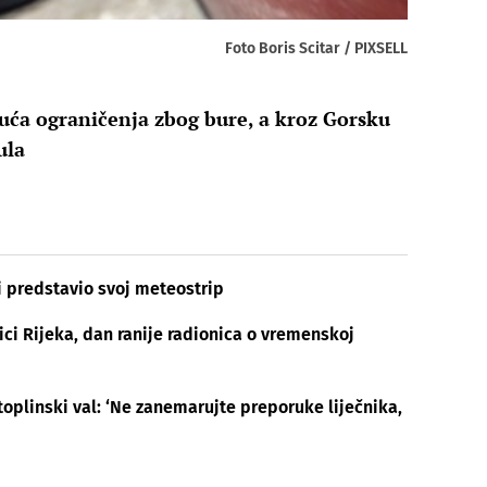
Foto Boris Scitar / PIXSELL
ća ograničenja zbog bure, a kroz Gorsku
ula
i predstavio svoj meteostrip
ici Rijeka, dan ranije radionica o vremenskoj
toplinski val: ‘Ne zanemarujte preporuke liječnika,