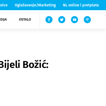
nice
Oglašavanje/Marketing
NL online i pretplata
DIJA
OSTALO
ar
ortovi
 List TV
entari
elgood
Lika & Senj
ijeli Božić: