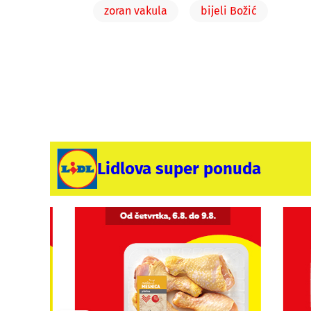
zoran vakula
bijeli Božić
Lidlova super ponuda