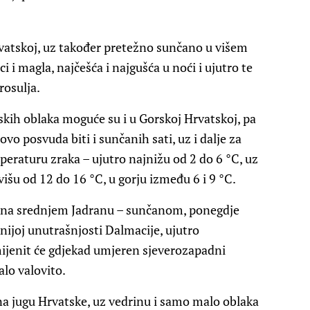
rvatskoj, uz također pretežno sunčano u višem
 i magla, najčešća i najgušća u noći i ujutro te
rosulja.
skih oblaka moguće su i u Gorskoj Hrvatskoj, pa
vo posvuda biti i sunčanih sati, uz i dalje za
eraturu zraka – ujutro najnižu od 2 do 6 °C, uz
išu od 12 do 16 °C, u gorju između 6 i 9 °C.
i na srednjem Jadranu – sunčanom, ponegdje
ijoj unutrašnjosti Dalmacije, ujutro
mijenit će gdjekad umjeren sjeverozapadni
alo valovito.
na jugu Hrvatske, uz vedrinu i samo malo oblaka