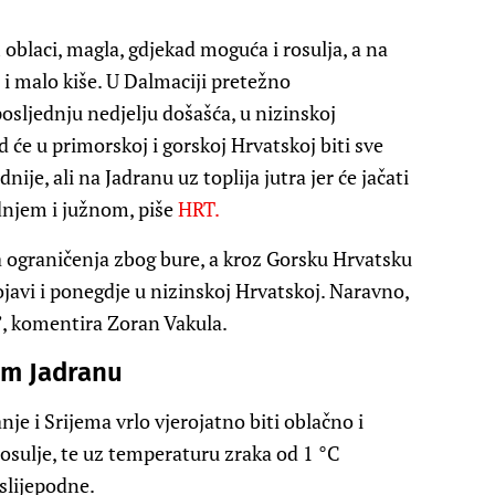
oblaci, magla, gdjekad moguća i rosulja, a na
i malo kiše. U Dalmaciji pretežno
osljednju nedjelju došašća, u nizinskoj
 će u primorskoj i gorskoj Hrvatskoj biti sve
nije, ali na Jadranu uz toplija jutra jer će jačati
dnjem i južnom, piše
HRT.
ograničenja zbog bure, a kroz Gorsku Hrvatsku
ojavi i ponegdje u nizinskoj Hrvatskoj. Naravno,
”, komentira Zoran Vakula.
om Jadranu
je i Srijema vrlo vjerojatno biti oblačno i
sulje, te uz temperaturu zraka od 1 °C
slijepodne.