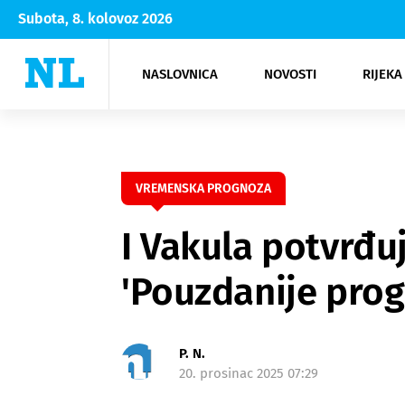
Subota, 8. kolovoz 2026
NASLOVNICA
NOVOSTI
RIJEKA
Rijeka
Kultura
Opatija
Hrvatsk
Moda
NK Rije
Sh
VREMENSKA PROGNOZA
I Vakula potvrđuj
'Pouzdanije progn
P. N.
20. prosinac 2025 07:29