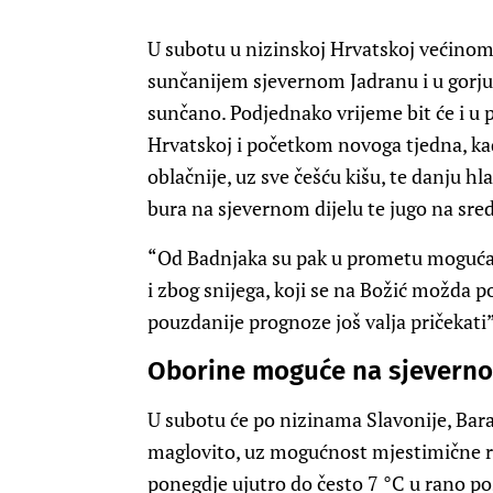
U subotu u nizinskoj Hrvatskoj većinom 
sunčanijem sjevernom Jadranu i u gorju 
sunčano. Podjednako vrijeme bit će i u p
Hrvatskoj i početkom novoga tjedna, kad
oblačnije, uz sve češću kišu, te danju hlad
bura na sjevernom dijelu te jugo na sre
“Od Badnjaka su pak u prometu moguća 
i zbog snijega, koji se na Božić možda p
pouzdanije prognoze još valja pričekati
Oborine moguće na sjevern
U subotu će po nizinama Slavonije, Baran
maglovito, uz mogućnost mjestimične ro
ponegdje ujutro do često 7 °C u rano po