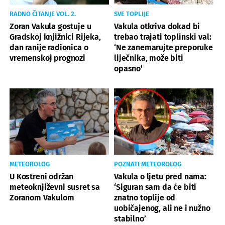
RADNO ČITANJE VOL. 2.
SVE TOPLIJE
Zoran Vakula gostuje u
Vakula otkriva dokad bi
Gradskoj knjižnici Rijeka,
trebao trajati toplinski val:
dan ranije radionica o
‘Ne zanemarujte preporuke
vremenskoj prognozi
liječnika, može biti
opasno’
METEOROLOG
POZNATI METEOROLOG
U Kostreni održan
Vakula o ljetu pred nama:
meteoknjiževni susret sa
‘Siguran sam da će biti
Zoranom Vakulom
znatno toplije od
uobičajenog, ali ne i nužno
stabilno’