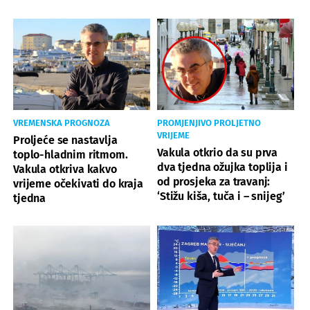
VREMENSKA PROGNOZA
PROMJENJIVO PROLJETNO
VRIJEME
Proljeće se nastavlja
Vakula otkrio da su prva
toplo-hladnim ritmom.
dva tjedna ožujka toplija i
Vakula otkriva kakvo
od prosjeka za travanj:
vrijeme očekivati do kraja
‘Stižu kiša, tuča i – snijeg’
tjedna