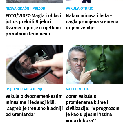
NESVAKIDAŠNJI PRIZOR
VAKULA OTKRIO
FOTO/VIDEO Magla i oblaci
Nakon minusa i leda –
jutros prekrili Rijeku i
nagla promjena vremena
Kvarner, riječ je o rijetkom
diljem zemlje
prirodnom fenomenu
OSJETNO ZAHLAĐENJE
METEOROLOG
Vakula o dvoznamenkastim
Zoran Vakula o
minusima i ledenoj kiši:
promjenama klime i
‘Zagreb je trenutno hladniji
civilizacije: “S prognozom
od Grenlanda’
je kao u pjesmi ‘Istina
voda duboka'”