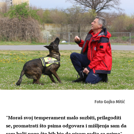
Foto Gojko Mitić
"Moraš svoj temperament malo suzbiti, prilagoditi
se, promatrati što psima odgovara i mišljenja sam da
sam bolji nego što bih bio da nisam radio sa psima"