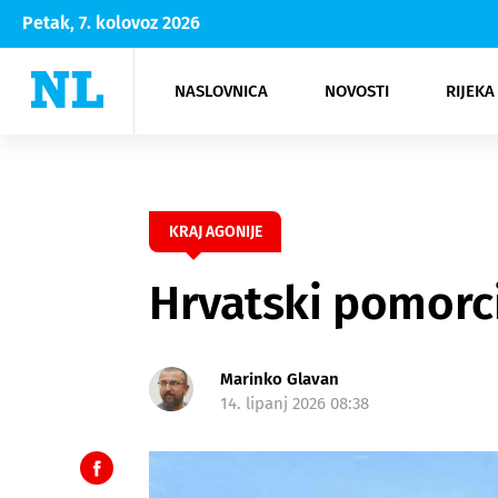
Petak, 7. kolovoz 2026
NASLOVNICA
NOVOSTI
RIJEKA
Rijeka
Kultura
Opatija
Hrvatsk
Moda
NK Rije
Sh
KRAJ AGONIJE
Hrvatski pomorci 
Marinko Glavan
14. lipanj 2026 08:38