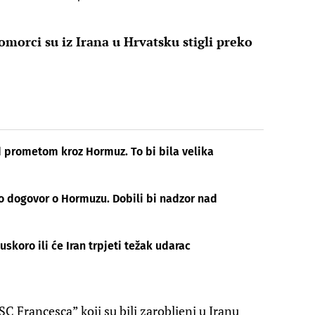
orci su iz Irana u Hrvatsku stigli preko
d prometom kroz Hormuz. To bi bila velika
o dogovor o Hormuzu. Dobili bi nadzor nad
skoro ili će Iran trpjeti težak udarac
 Francesca” koji su bili zarobljeni u Iranu