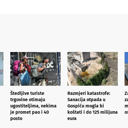
Štedljive turiste
Razmjeri katastrofe:
Z
trgovine otimaju
Sanacija otpada u
z
ugostiteljima, nekima
Gospiću mogla bi
m
je promet pao i 40
koštati i do 125 milijuna
o
posto
eura