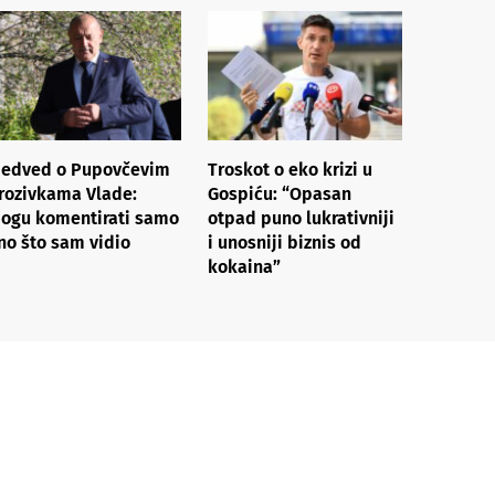
edved o Pupovčevim
Troskot o eko krizi u
rozivkama Vlade:
Gospiću: “Opasan
ogu komentirati samo
otpad puno lukrativniji
no što sam vidio
i unosniji biznis od
kokaina”