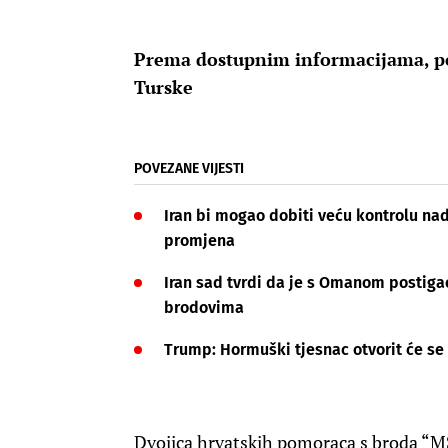
Prema dostupnim informacijama, pom
Turske
POVEZANE VIJESTI
Iran bi mogao dobiti veću kontrolu na
promjena
Iran sad tvrdi da je s Omanom postiga
brodovima
Trump: Hormuški tjesnac otvorit će se u
Dvojica hrvatskih pomoraca s broda “MSC