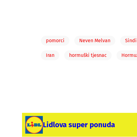
pomorci
Neven Melvan
Sind
Iran
hormuški tjesnac
Hormu
Lidlova super ponuda