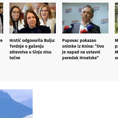
re
Hrstić odgovorila Bulju:
Pupovac pokazao
M
Tvrdnje o gašenju
snimke iz Knina: “Ovo
p
zdravstva u Sinju nisu
je napad na ustavni
M
točne
poredak Hrvatske”
o