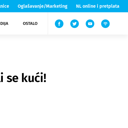
nice
Oglašavanje/Marketing
NL online i pretplata
DIJA
OSTALO
ar
ortovi
 List TV
entari
elgood
Lika & Senj
i se kući!