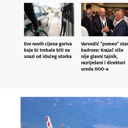
Evo novih cijena goriva
Varvodić “pomeo” sta
koje bi trebale biti na
kadrove: Krajač više
snazi od idućeg utorka
nije glavni tajnik,
razriješeni i direktori
ureda HOO-a