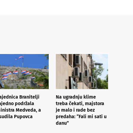
ajednica Branitelji
Na ugradnju klime
ajedno podržala
treba čekati, majstora
inistra Medveda, a
je malo i rade bez
sudila Pupovca
predaha: “Fali mi sati u
danu”