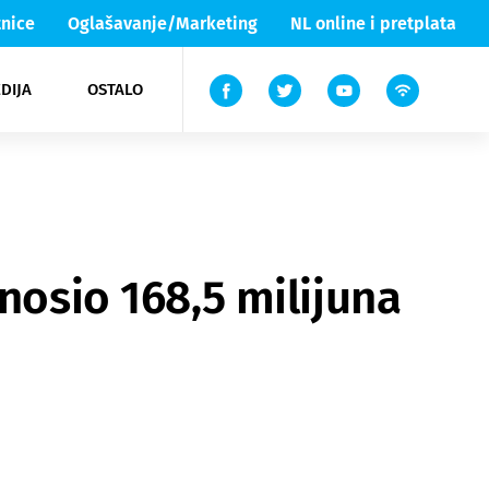
nice
Oglašavanje/Marketing
NL online i pretplata
DIJA
OSTALO
ar
ortovi
 List TV
entari
elgood
Lika & Senj
nosio 168,5 milijuna