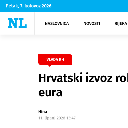
Petak, 7. kolovoz 2026
NASLOVNICA
NOVOSTI
RIJEKA
Rijeka
Kultura
Opatija
Hrvatsk
Moda
NK Rije
Sh
VLADA RH
Hrvatski izvoz r
eura
Hina
11. lipanj 2026 13:47