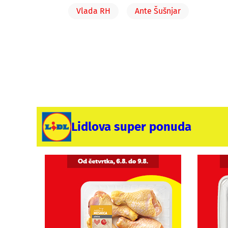
Vlada RH
Ante Šušnjar
Lidlova super ponuda