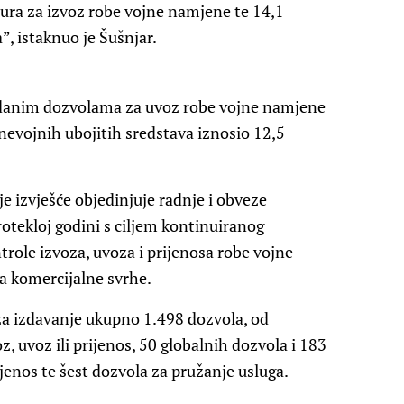
 eura za izvoz robe vojne namjene te 14,1
”, istaknuo je Šušnjar.
izdanim dozvolama za uvoz robe vojne namjene
 nevojnih ubojitih sredstava iznosio 12,5
 izvješće objedinjuje radnje i obveze
rotekloj godini s ciljem kontinuiranog
trole izvoza, uvoza i prijenosa robe vojne
a komercijalne svrhe.
 za izdavanje ukupno 1.498 dozvola, od
, uvoz ili prijenos, 50 globalnih dozvola i 183
ijenos te šest dozvola za pružanje usluga.