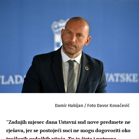
Damir Habijan / Foto Davor Kovačević
"Zadnjih mjesec dana Ustavni sud nove predmete ne
rješava, jer se postojeći suci ne mogu dogovoriti oko
tročlanih sudačkih vijeća. Tu je čista i potpuna