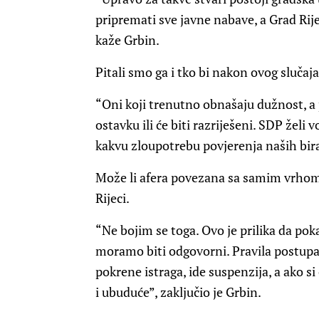
pripremati sve javne nabave, a Grad Rij
kaže Grbin.
Pitali smo ga i tko bi nakon ovog slučaj
“Oni koji trenutno obnašaju dužnost, a pr
ostavku ili će biti razriješeni. SDP želi
kakvu zloupotrebu povjerenja naših bira
Može li afera povezana sa samim vrhom r
Rijeci.
“Ne bojim se toga. Ovo je prilika da po
moramo biti odgovorni. Pravila postupan
pokrene istraga, ide suspenzija, a ako si 
i ubuduće”, zaključio je Grbin.