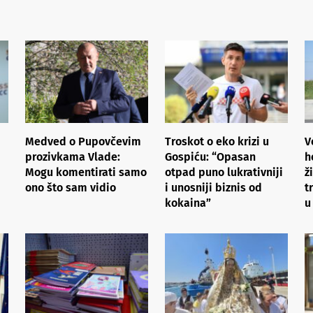
Medved o Pupovčevim
Troskot o eko krizi u
V
prozivkama Vlade:
Gospiću: “Opasan
h
Mogu komentirati samo
otpad puno lukrativniji
ž
ono što sam vidio
i unosniji biznis od
t
kokaina”
u