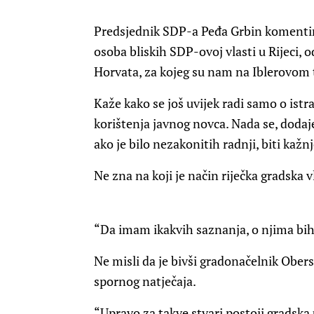
Predsjednik SDP-a Peđa Grbin komentirao
osoba bliskih SDP-ovoj vlasti u Rijec
Horvata, za kojeg su nam na Iblerovom tr
Kaže kako se još uvijek radi samo o istr
korištenja javnog novca. Nada se, dodaje, d
ako je bilo nezakonitih radnji, biti kažnj
Ne zna na koji je način riječka gradsk
“Da imam ikakvih saznanja, o njima bih o
Ne misli da je bivši gradonačelnik Ober
spornog natječaja.
“Upravo za takve stvari postoji gradsk