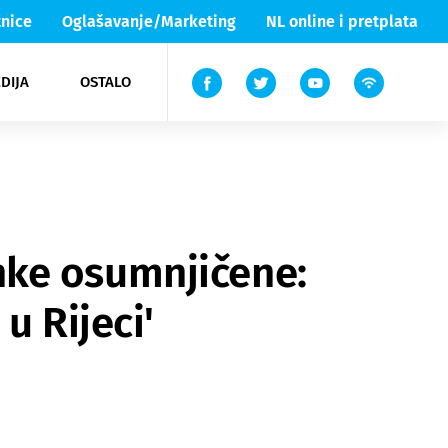
nice
Oglašavanje/Marketing
NL online i pretplata
DIJA
OSTALO
ar
ortovi
 List TV
entari
elgood
Lika & Senj
ranke osumnjičene:
u Rijeci'