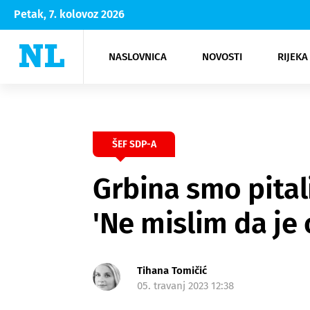
Petak, 7. kolovoz 2026
NASLOVNICA
NOVOSTI
RIJEKA
Rijeka
Kultura
Opatija
Hrvatsk
Moda
NK Rije
Sh
ŠEF SDP-A
Grbina smo pitali
'Ne mislim da je 
Tihana Tomičić
05. travanj 2023 12:38