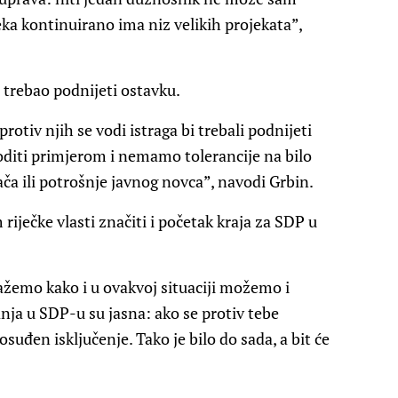
eka kontinuirano ima niz velikih projekata”,
a trebao podnijeti ostavku.
otiv njih se vodi istraga bi trebali podnijeti
 voditi primjerom i nemamo tolerancije na bilo
ča ili potrošnje javnog novca”, navodi Grbin.
iječke vlasti značiti i početak kraja za SDP u
kažemo kako i u ovakvoj situaciji možemo i
ja u SDP-u su jasna: ako se protiv tebe
osuđen isključenje. Tako je bilo do sada, a bit će