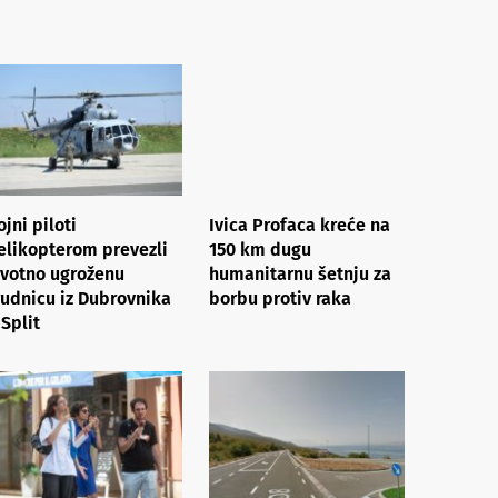
ojni piloti
Ivica Profaca kreće na
elikopterom prevezli
150 km dugu
ivotno ugroženu
humanitarnu šetnju za
rudnicu iz Dubrovnika
borbu protiv raka
 Split