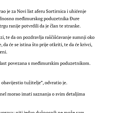
 je za Novi list aferu Sortirnica i uhićenje
i, odnosno međimurskog poduzetnika Đure
gu ranije potvrdili da je član te stranke.
azi, te da on pozdravlja raščišćavanje sumnji oko
a će se istina što prije otkriti, te da će krivci,
eni.
a vlast povezana s međimurskim poduzetnikom.
bavijestio tužitelje”, odvratio je.
snel morao imati saznanja o svim detaljima
a uprava: niti jedan dužnosnik ne može sam