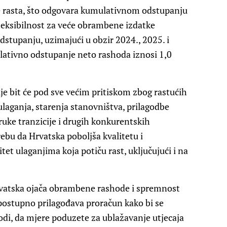
 rasta, što odgovara kumulativnom odstupanju
fleksibilnost za veće obrambene izdatke
tupanju, uzimajući u obzir 2024., 2025. i
lativno odstupanje neto rashoda iznosi 1,0
e bit će pod sve većim pritiskom zbog rastućih
laganja, starenja stanovništva, prilagodbe
ke tranzicije i drugih konkurentskih
rebu da Hrvatska poboljša kvalitetu i
tet ulaganjima koja potiču rast, uključujući i na
Hrvatska ojača obrambene rashode i spremnost
 postupno prilagođava proračun kako bi se
odi, da mjere poduzete za ublažavanje utjecaja