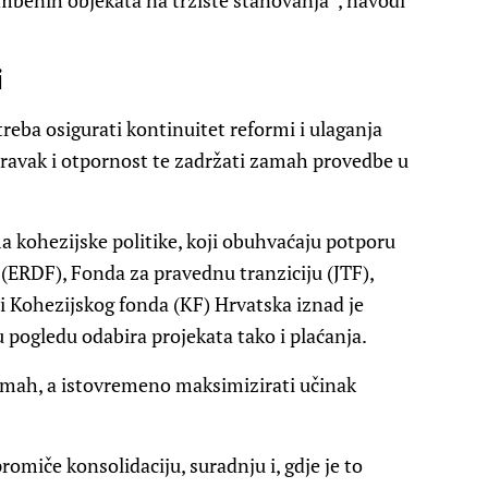
mbenih objekata na tržište stanovanja”, navodi
i
reba osigurati kontinuitet reformi i ulaganja
avak i otpornost te zadržati zamah provedbe u
ma kohezijske politike, koji obuhvaćaju potporu
 (ERDF), Fonda za pravednu tranziciju (JTF),
i Kohezijskog fonda (KF) Hrvatska iznad je
 pogledu odabira projekata tako i plaćanja.
zamah, a istovremeno maksimizirati učinak
romiče konsolidaciju, suradnju i, gdje je to