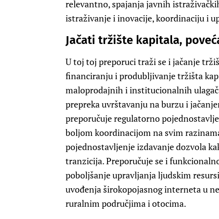
relevantno, spajanja javnih istraživačkih
istraživanje i inovacije, koordinaciju i 
Jačati tržište kapitala, poveć
U toj toj preporuci traži se i jačanje tr
financiranju i produbljivanje tržišta ka
maloprodajnih i institucionalnih ulagač
prepreka uvrštavanju na burzu i jačanj
preporučuje regulatorno pojednostavlje
boljom koordinacijom na svim razinama v
pojednostavljenje izdavanje dozvola kak
tranzicija. Preporučuje se i funkcionaln
poboljšanje upravljanja ljudskim resur
uvođenja širokopojasnog interneta u n
ruralnim područjima i otocima.