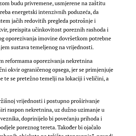
izom budu privremene, usmjerene na zaštitu
otreba energetski intenzivnih poduzeća, da
tem jačih redovitih pregleda potrošnje i
ir, preispita učinkovitost poreznih rashoda i
nog oporezivanja imovine dovršetkom potrebne
njem sustava temeljenog na vrijednosti.
im reformama oporezivanja nekretnina
čni okvir ograničenog opsega, jer se primjenjuje
e se pretežno temelji na lokaciji i veličini, a
šnoj vrijednosti i postupno proširivanje
širi raspon nekretnina, uz dužno uzimanje u
eznika, doprinijelo bi povećanju prihoda i
podjele poreznog tereta. Također bi ojačalo