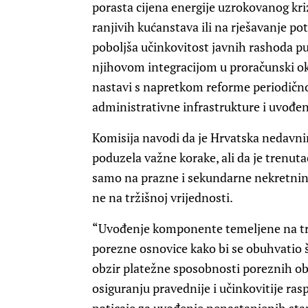
porasta cijena energije uzrokovanog kr
ranjivih kućanstava ili na rješavanje p
poboljša učinkovitost javnih rashoda pu
njihovom integracijom u proračunski okv
nastavi s napretkom reforme periodič
administrativne infrastrukture i uvođe
Komisija navodi da je Hrvatska nedavn
poduzela važne korake, ali da je trenuta
samo na prazne i sekundarne nekretnine t
ne na tržišnoj vrijednosti.
“Uvođenje komponente temeljene na trži
porezne osnovice kako bi se obuhvatio 
obzir platežne sposobnosti poreznih obv
osiguranju pravednije i učinkovitije ras