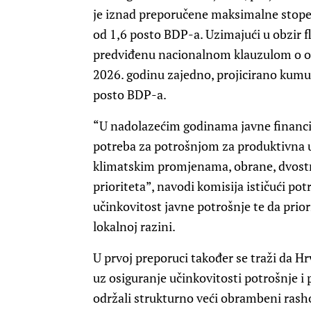
je iznad preporučene maksimalne stope
od 1,6 posto BDP-a. Uzimajući u obzir 
predviđenu nacionalnom klauzulom o ods
2026. godinu zajedno, projicirano kumu
posto BDP-a.
“U nadolazećim godinama javne financij
potreba za potrošnjom za produktivna u
klimatskim promjenama, obrane, dvostru
prioriteta”, navodi komisija ističući pot
učinkovitost javne potrošnje te da priori
lokalnoj razini.
U prvoj preporuci također se traži da 
uz osiguranje učinkovitosti potrošnje i
održali strukturno veći obrambeni rash