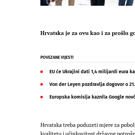
Hrvatska je za ovu kao i za prošlu 
POVEZANE VIJESTI
EU će Ukrajini dati 1,4 milijardi eura
Von der Leyen pozdravlja dogovor o 21.
Europska komisija kaznila Google nov
Hrvatska treba poduzeti mjere za pobolj
kvalitetu i učinkovitost državne potrošnj