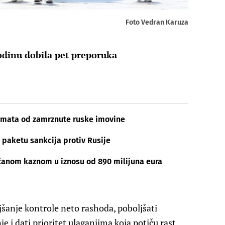
Foto Vedran Karuza
godinu dobila pet preporuka
 kamata od zamrznute ruske imovine
 paketu sankcija protiv Rusije
čanom kaznom u iznosu od 890 milijuna eura
šanje kontrole neto rashoda, poboljšati
e i dati prioritet ulaganjima koja potiču rast,