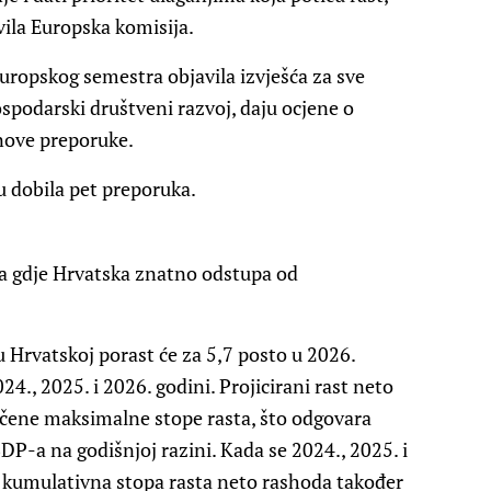
vila Europska komisija.
Europskog semestra objavila izvješća za sve
ospodarski društveni razvoj, daju ocjene o
nove preporuke.
u dobila pet preporuka.
a gdje Hrvatska znatno odstupa od
 Hrvatskoj porast će za 5,7 posto u 2026.
4., 2025. i 2026. godini. Projicirani rast neto
učene maksimalne stope rasta, što odgovara
DP-a na godišnjoj razini. Kada se 2024., 2025. i
 kumulativna stopa rasta neto rashoda također