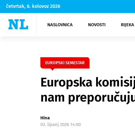
četvrtak, 6. kolovoz 2026
NASLOVNICA
NOVOSTI
RIJEKA
Rijeka
Kultura
Opatija
Hrvatsk
Moda
NK Rije
Sh
EUROPSKI SEMESTAR
Europska komisij
nam preporučuj
Hina
03. lipanj 2026 14:00