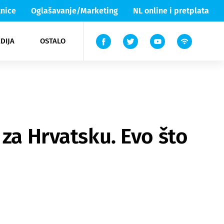
nice
Oglašavanje/Marketing
NL online i pretplata
DIJA
OSTALO
ar
ortovi
 List TV
entari
elgood
Lika & Senj
 za Hrvatsku. Evo što