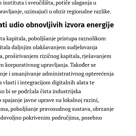
 instituta i sveučilišta, potiče ulaganja u
upravljanje, uzimajući u obzir regionalne razlike.
ati udio obnovljivih izvora energije
žišta kapitala, poboljšanje pristupa raznolikom
pitala daljnjim olakšavanjem sudjelovanja
a, proširivanjem rizičnog kapitala, rješavanjem
em korporativnog upravljanja. Također se
nje i smanjivanje administrativnog opterećenja
lasti i integracijom digitalnih alata te
o bi se podržala čista industrijska
o spajanje javne uprave na lokalnoj razini,
sima, poboljšanje pravosudnog sustava, ubrzanje
edovoljno pokrivenim područjima, posebno