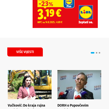
VIŠE VIJESTI
Vučković: Do kraja rujna
DORH o Pupovčevim
Š