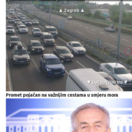
Promet pojačan na važnijim cestama u smjeru mora