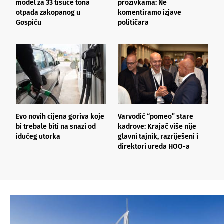
model za 33 tisuće tona
prozivkama: Ne
o
otpada zakopanog u
komentiramo izjave
n
Gospiću
političara
p
Evo novih cijena goriva koje
Varvodić “pomeo” stare
H
bi trebale biti na snazi od
kadrove: Krajač više nije
T
idućeg utorka
glavni tajnik, razriješeni i
u
direktori ureda HOO-a