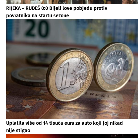
RIJEKA – RUDEŠ 0:0 Bijeli love pobjedu protiv
povratnika na startu sezone
Uplatila više od 14 tisuća eura za auto koji joj nikad
nije stigao