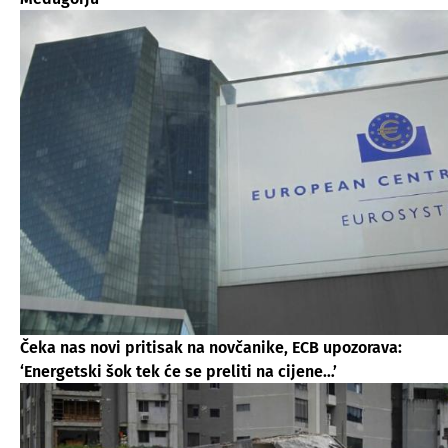
Čeka nas novi pritisak na novčanike, ECB upozorava:
‘Energetski šok tek će se preliti na cijene…’