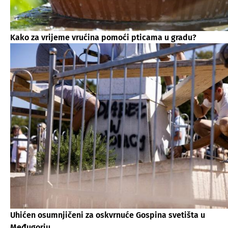
Kako za vrijeme vrućina pomoći pticama u gradu?
Uhićen osumnjičeni za oskvrnuće Gospina svetišta u
Međugorju