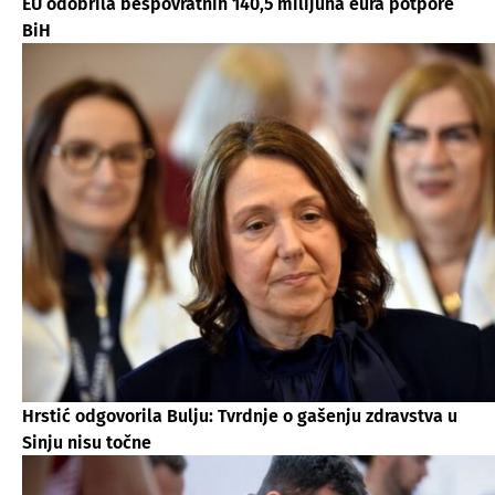
EU odobrila bespovratnih 140,5 milijuna eura potpore
BiH
Hrstić odgovorila Bulju: Tvrdnje o gašenju zdravstva u
Sinju nisu točne