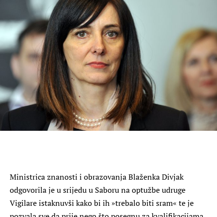
Ministrica znanosti i obrazovanja Blaženka Divjak
odgovorila je u srijedu u Saboru na optužbe udruge
Vigilare istaknuvši kako bi ih »trebalo biti sram« te je
pozvala sve da prije nego što posegnu za kvalifikacijama