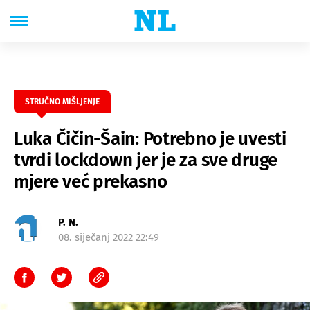
STRUČNO MIŠLJENJE
Luka Čičin-Šain: Potrebno je uvesti
tvrdi lockdown jer je za sve druge
mjere već prekasno
P. N.
08. siječanj 2022 22:49