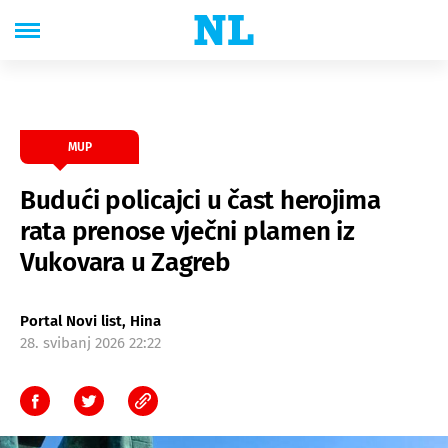
MUP
Budući policajci u čast herojima
rata prenose vječni plamen iz
Vukovara u Zagreb
Portal Novi list, Hina
28. svibanj 2026 22:22