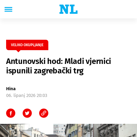
VELIKO OKUPLJANJE
Antunovski hod: Mladi vjernici
ispunili zagrebački trg
Hina
06. lipanj 2026 20:03