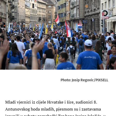
Photo: Josip Regovic/PIXSELL
Mladi vjernici iz cijele Hrvatske i šire, sudionici 8.
Antunovskog hoda mladih, pjesmom su i zastavama
ispunili u subotu zagrebački Trg bana Josipa Jelačića, u