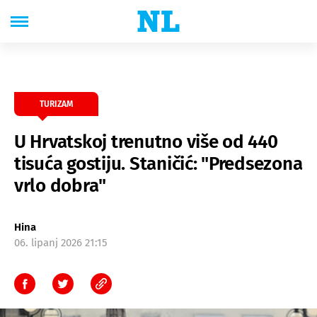
TURIZAM
U Hrvatskoj trenutno više od 440
tisuća gostiju. Staničić: "Predsezona
vrlo dobra"
Hina
06. lipanj 2026 21:15