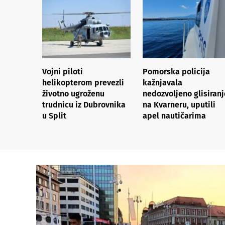
Vojni piloti
Pomorska policija
helikopterom prevezli
kažnjavala
životno ugroženu
nedozvoljeno glisiranj
trudnicu iz Dubrovnika
na Kvarneru, uputili
u Split
apel nautičarima