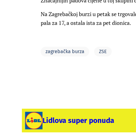
Značajnijih padova cijene u toj skupini d
Na Zagrebačkoj burzi u petak se trgovalo
pala za 17, a ostala ista za pet dionica.
zagrebačka burza
ZSE
Lidlova super ponuda