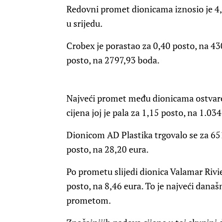
Redovni promet dionicama iznosio je 4,9
u srijedu.
Crobex je porastao za 0,40 posto, na 43
posto, na 2797,93 boda.
Najveći promet među dionicama ostvaren
cijena joj je pala za 1,15 posto, na 1.034
Dionicom AD Plastika trgovalo se za 651,
posto, na 28,20 eura.
Po prometu slijedi dionica Valamar Rivie
posto, na 8,46 eura. To je najveći današ
prometom.