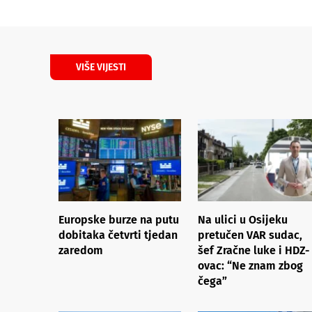
VIŠE VIJESTI
Europske burze na putu
Na ulici u Osijeku
dobitaka četvrti tjedan
pretučen VAR sudac,
zaredom
šef Zračne luke i HDZ-
ovac: “Ne znam zbog
čega”