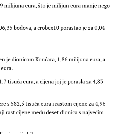
 milijuna eura, što je milijun eura manje nego
06,35 bodova, a crobex10 porastao je za 0,04
 je dionicom Končara, 1,86 milijuna eura, a
 eura.
7 tisuća eura, a cijena joj je porasla za 4,83
re s 582,5 tisuća eura i rastom cijene za 4,96
nji rast cijene među deset dionica s najvećim