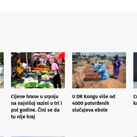
Cijene hrane u srpnju
U DR Kongu više od
C
na najvišoj razini u tri i
4000 potvrđenih
k
pol godine. Čini se da
slučajeva ebole
tu nije kraj