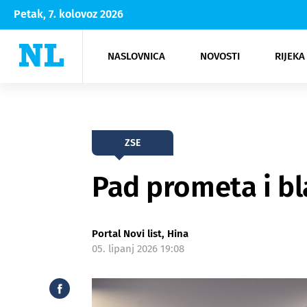
Petak, 7. kolovoz 2026
NASLOVNICA
NOVOSTI
RIJEKA
Rijeka
Kultura
Opatija
Hrvatsk
Moda
NK Rije
Sh
ZSE
Pad prometa i bl
Portal Novi list, Hina
05. lipanj 2026 19:08