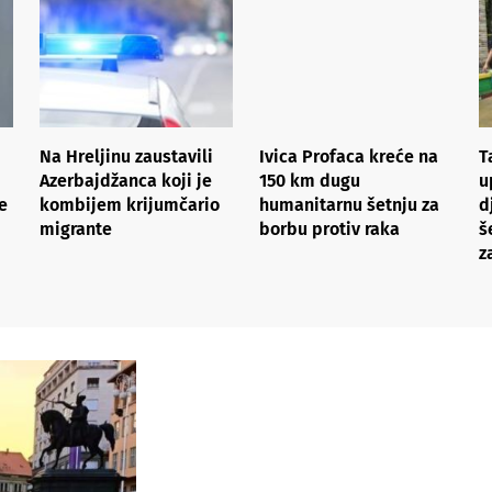
Na Hreljinu zaustavili
Ivica Profaca kreće na
T
Azerbajdžanca koji je
150 km dugu
u
e
kombijem krijumčario
humanitarnu šetnju za
d
migrante
borbu protiv raka
š
z