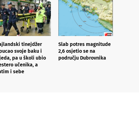
ajlandski tinejdžer
Slab potres magnitude
pucao svoje baku i
2,6 osjetio se na
jeda, pa u školi ubio
području Dubrovnika
estero učenika, a
atim i sebe