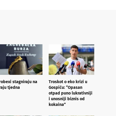
robexi stagniraju na
Troskot o eko krizi u
raju tjedna
Gospiću: “Opasan
otpad puno lukrativniji
i unosniji biznis od
kokaina”