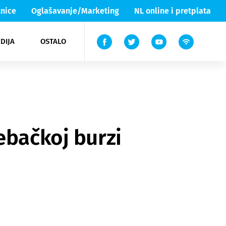
nice
Oglašavanje/Marketing
NL online i pretplata
DIJA
OSTALO
ar
ortovi
 List TV
entari
elgood
Lika & Senj
ebačkoj burzi