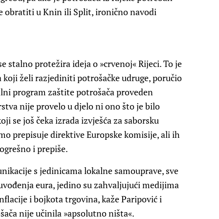
obratiti u Knin ili Split, ironično navodi
se stalno protežira ideja o »crvenoj« Rijeci. To je
koji želi razjediniti potrošačke udruge, poručio
nalni program zaštite potrošača proveden
tva nije provelo u djelo ni ono što je bilo
i se još čeka izrada izvješća za saborsku
o prepisuje direktive Europske komisije, ali ih
pogrešno i prepiše.
nikacije s jedinicama lokalne samouprave, sve
uvođenja eura, jedino su zahvaljujući medijima
flacije i bojkota trgovina, kaže Paripović i
šača nije učinila »apsolutno ništa«.