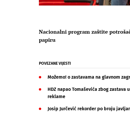
Nacionalni program zaštite potrošača
papiru
POVEZANE VIJESTI
Možemo! o zastavama na glavnom zagr
HDZ napao Tomaševića zbog zastava uoč
reklame
Josip Jurčević rekorder po broju javljan