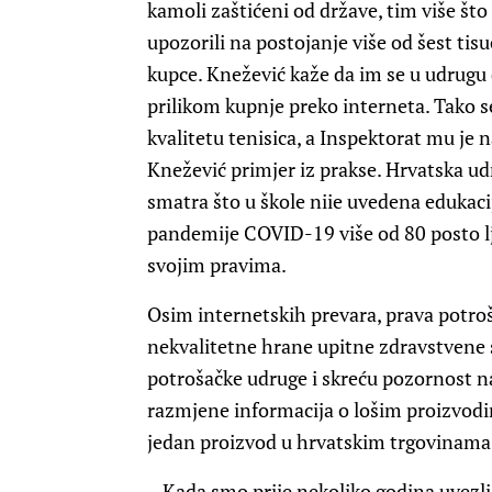
kamoli zaštićeni od države, tim više št
upozorili na postojanje više od šest ti
kupce. Knežević kaže da im se u udrugu 
prilikom kupnje preko interneta. Tako se
kvalitetu tenisica, a Inspektorat mu je 
Knežević primjer iz prakse. Hrvatska u
smatra što u škole niie uvedena edukaci
pandemije COVID-19 više od 80 posto lj
svojim pravima.
Osim internetskih prevara, prava potr
nekvalitetne hrane upitne zdravstvene s
potrošačke udruge i skreću pozornost na
razmjene informacija o lošim proizvod
jedan proizvod u hrvatskim trgovinama p
– Kada smo prije nekoliko godina uvezli 