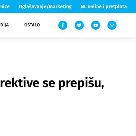
nice
Oglašavanje/Marketing
NL online i pretplata
DIJA
OSTALO
ar
ortovi
 List TV
entari
elgood
Lika & Senj
irektive se prepišu,