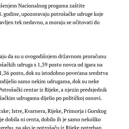
ošenjem Nacionalnog progama zaštite
8. godine, upozoravaju potrošačke udruge koje
avljen tek nedavno, a moraju se očitovati do
vaju da su u ovogodišnjem državnom proračunu
ošačkih udruga s 1,39 posto novca od igara na
a 1,36 posto, dok su istodobno povećana sredstva
 podijelio samo nekim udrugama, dok su neke
otrošački centar iz Rijeke, a njezin predsjednik
ačkim udrugama dijelio po političkoj osnovi.
ske; Istre, Kvarnera, Rijeke, Primorja i Gorskog
e dobila ni centa, dobilo ih je samo nekoliko
agrebu, pa ako je potrošaču iz Rijeke potreban