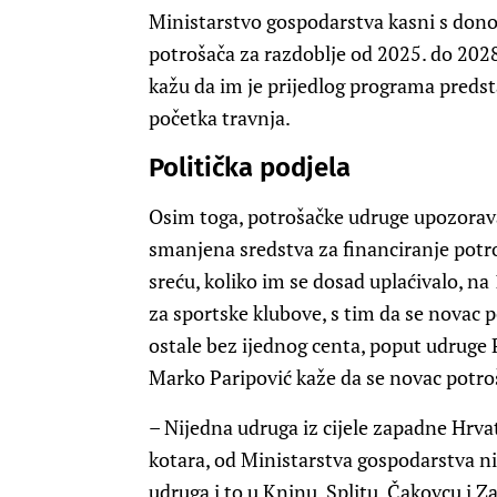
Ministarstvo gospodarstva kasni s don
potrošača za razdoblje od 2025. do 202
kažu da im je prijedlog programa predst
početka travnja.
Politička podjela
Osim toga, potrošačke udruge upozora
smanjena sredstva za financiranje potr
sreću, koliko im se dosad uplaćivalo, n
za sportske klubove, s tim da se novac
ostale bez ijednog centa, poput udruge P
Marko Paripović kaže da se novac potroš
– Nijedna udruga iz cijele zapadne Hrvat
kotara, od Ministarstva gospodarstva nij
udruga i to u Kninu, Splitu, Čakovcu i Z