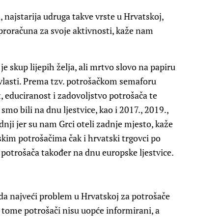
 najstarija udruga takve vrste u Hrvatskoj,
proračuna za svoje aktivnosti, kaže nam
e skup lijepih želja, ali mrtvo slovo na papiru
 vlasti. Prema tzv. potrošačkom semaforu
, educiranost i zadovoljstvo potrošača te
smo bili na dnu ljestvice, kao i 2017., 2019.,
nji jer su nam Grci oteli zadnje mjesto, kaže
skim potrošačima čak i hrvatski trgovci po
 potrošača također na dnu europske ljestvice.
a najveći problem u Hrvatskoj za potrošače
o tome potrošači nisu uopće informirani, a