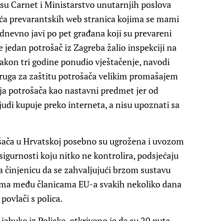
o su Carnet i Ministarstvo unutarnjih poslova
suća prevarantskih web stranica kojima se mami
dnevno javi po pet građana koji su prevareni
 jedan potrošač iz Zagreba žalio inspekciji na
nakon tri godine ponudio vještačenje, navodi
druga za zaštitu potrošača velikim promašajem
ja potrošača kao nastavni predmet jer od
udi kupuje preko interneta, a nisu upoznati sa
ošača u Hrvatskoj posebno su ugrožena i uvozom
igurnosti koju nitko ne kontrolira, podsjećaju
 činjenicu da se zahvaljujući brzom sustavu
ima među članicama EU-a svakih nekoliko dana
ovlači s polica.
jabuke iz Poljske, otkriveno je da su 20 puta