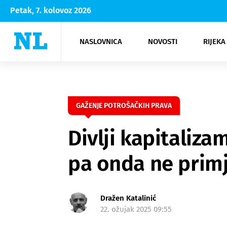
Petak, 7. kolovoz 2026
NASLOVNICA
NOVOSTI
RIJEKA
Rijeka
Kultura
Opatija
Hrvatsk
Moda
NK Rije
Sh
GAŽENJE POTROŠAČKIH PRAVA
Divlji kapitaliza
pa onda ne prim
Dražen Katalinić
22. ožujak 2025 09:55